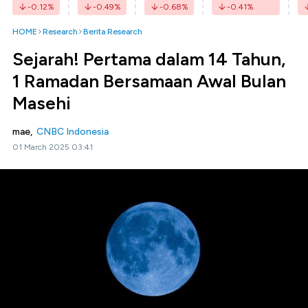
-0.12
%
-0.49
%
-0.68
%
-0.41
%
HOME
Research
Berita Research
Sejarah! Pertama dalam 14 Tahun,
1 Ramadan Bersamaan Awal Bulan
Masehi
mae,
CNBC Indonesia
01 March 2025 03:41