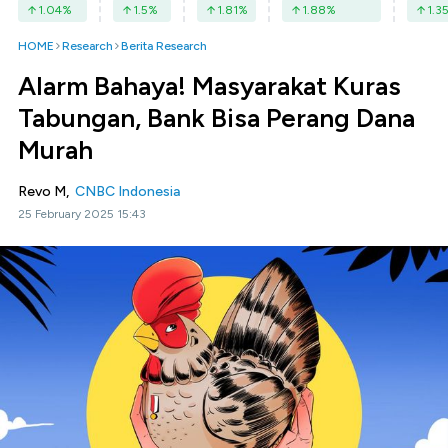
1.04
%
1.5
%
1.81
%
1.88
%
1.3
HOME
Research
Berita Research
Alarm Bahaya! Masyarakat Kuras
Tabungan, Bank Bisa Perang Dana
Murah
Revo M,
CNBC Indonesia
25 February 2025 15:43