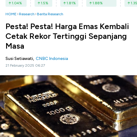
1.04
%
1.5
%
1.81
%
1.88
%
1.3
HOME
Research
Berita Research
Pesta! Pesta! Harga Emas Kembali
Cetak Rekor Tertinggi Sepanjang
Masa
Susi Setiawati,
CNBC Indonesia
21 February 2025 06:27