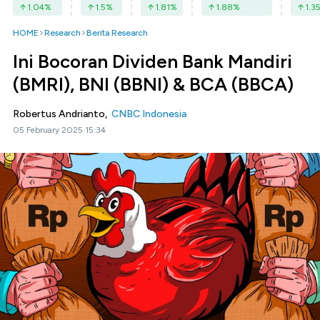
1.04
%
1.5
%
1.81
%
1.88
%
1.3
HOME
Research
Berita Research
Ini Bocoran Dividen Bank Mandiri
(BMRI), BNI (BBNI) & BCA (BBCA)
Robertus Andrianto,
CNBC Indonesia
05 February 2025 15:34