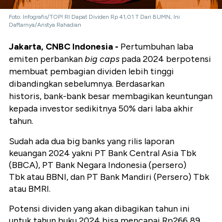
Foto: Infografis/TOP! RI Dapat Dividen Rp 41,01 T Dari BUMN, Ini
Daftarnya/Aristya Rahadian
Jakarta, CNBC Indonesia -
Pertumbuhan laba
emiten perbankan
big caps
pada 2024 berpotensi
membuat pembagian dividen lebih tinggi
dibandingkan sebelumnya. Berdasarkan
historis,
bank-bank besar membagikan keuntungan
kepada investor sedikitnya 50% dari laba akhir
tahun.
Sudah ada dua big banks yang rilis laporan
keuangan 2024 yakni PT Bank Central Asia Tbk
(BBCA), PT Bank Negara Indonesia (persero)
Tbk atau BBNI, dan PT Bank Mandiri (Persero) Tbk
atau BMRI.
Potensi dividen yang akan dibagikan tahun ini
untuk tahun buku 2024 bisa mencapai Rp266,89