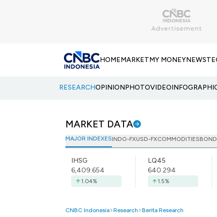
HOME
MARKET
MY MONEY
NEWS
TE
RESEARCH
OPINION
PHOTO
VIDEO
INFOGRAPHI
MARKET DATA
MAJOR INDEXES
INDO-FX
USD-FX
COMMODITIES
BOND
IHSG
LQ45
6,409.654
640.294
1.04
%
1.5
%
CNBC Indonesia
Research
Berita Research