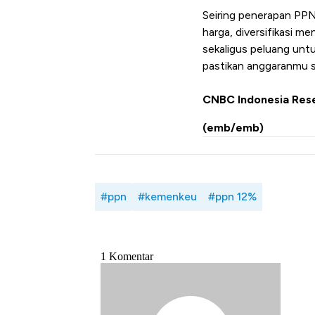
Seiring penerapan PPN 
harga, diversifikasi m
sekaligus peluang unt
pastikan anggaranmu s
CNBC Indonesia Res
(emb/emb)
#ppn
#kemenkeu
#ppn 12%