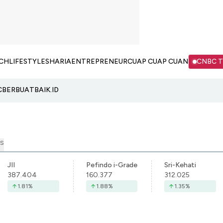
CH
LIFESTYLE
SHARIA
ENTREPRENEUR
CUAP CUAP CUAN
CNBC 
C
BERBUATBAIK.ID
S
JII
Pefindo i-Grade
Sri-Kehati
387.404
160.377
312.025
1.81
%
1.88
%
1.35
%