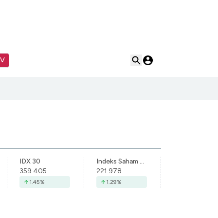
TV
IDX 30
Indeks Saham Syariah Indonesia
359.405
221.978
1.45
%
1.29
%