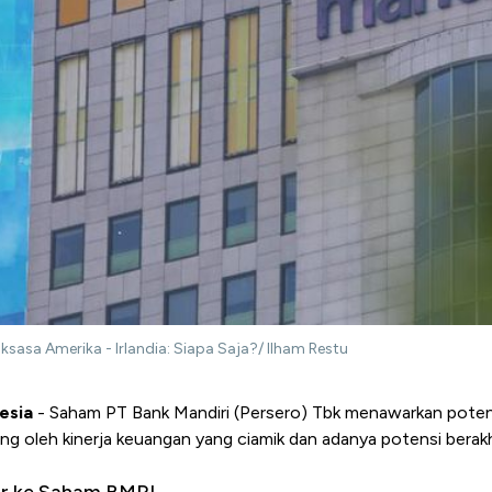
aksasa Amerika - Irlandia: Siapa Saja?/ Ilham Restu
esia
-
Saham PT Bank Mandiri (Persero) Tbk menawarkan poten
ung oleh kinerja keuangan yang ciamik dan adanya potensi berak
ir ke Saham BMRI