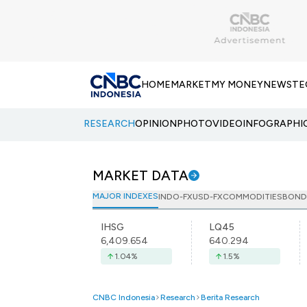
HOME
MARKET
MY MONEY
NEWS
TE
RESEARCH
OPINION
PHOTO
VIDEO
INFOGRAPHI
MARKET DATA
MAJOR INDEXES
INDO-FX
USD-FX
COMMODITIES
BOND
IHSG
LQ45
6,409.654
640.294
1.04
%
1.5
%
CNBC Indonesia
Research
Berita Research