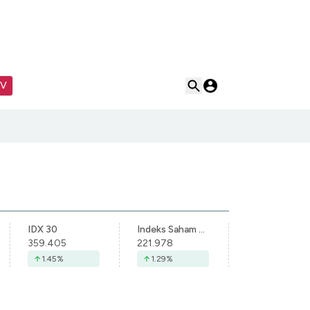
TV
IDX 30
Indeks Saham Syariah Indonesia
359.405
221.978
1.45
%
1.29
%