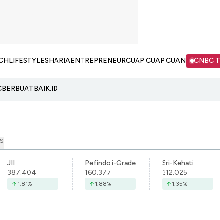
CH
LIFESTYLE
SHARIA
ENTREPRENEUR
CUAP CUAP CUAN
CNBC 
C
BERBUATBAIK.ID
S
JII
Pefindo i-Grade
Sri-Kehati
387.404
160.377
312.025
1.81
%
1.88
%
1.35
%