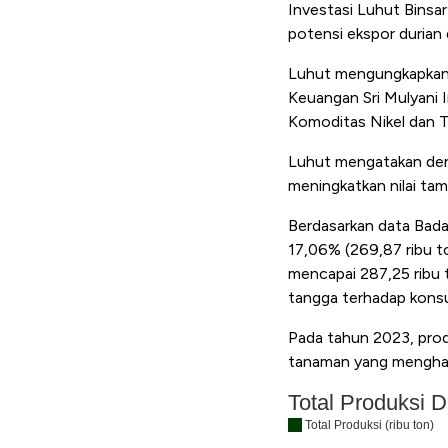
Investasi Luhut Binsar
potensi ekspor durian 
Luhut mengungkapkan k
Keuangan Sri Mulyani I
Komoditas Nikel dan T
Luhut mengatakan denga
meningkatkan nilai tam
Berdasarkan data Badan
17,06% (269,87 ribu t
mencapai 287,25 ribu t
tangga terhadap konsu
Pada tahun 2023, produ
tanaman yang menghas