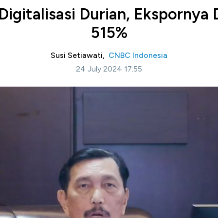
igitalisasi Durian, Eksporny
515%
Susi Setiawati,
CNBC Indonesia
24 July 2024 17:55