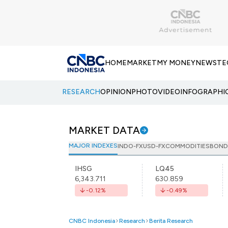
HOME
MARKET
MY MONEY
NEWS
TE
RESEARCH
OPINION
PHOTO
VIDEO
INFOGRAPHI
MARKET DATA
MAJOR INDEXES
INDO-FX
USD-FX
COMMODITIES
BOND
IHSG
LQ45
6,343.711
630.859
-0.12
%
-0.49
%
CNBC Indonesia
Research
Berita Research