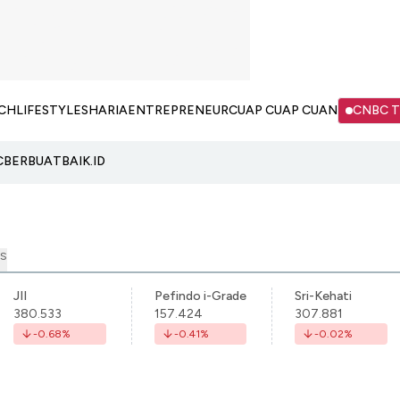
CH
LIFESTYLE
SHARIA
ENTREPRENEUR
CUAP CUAP CUAN
CNBC 
C
BERBUATBAIK.ID
S
JII
Pefindo i-Grade
Sri-Kehati
380.533
157.424
307.881
-0.68
%
-0.41
%
-0.02
%