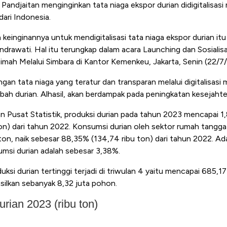
 Pandjaitan menginginkan tata niaga ekspor durian didigitalisas
dari Indonesia.
einginannya untuk mendigitalisasi tata niaga ekspor durian it
ndrawati. Hal itu terungkap dalam acara Launching dan Sosialis
imah Melalui Simbara di Kantor Kemenkeu, Jakarta, Senin (22/7
n tata niaga yang teratur dan transparan melalui digitalisasi 
bah durian. Alhasil, akan berdampak pada peningkatan kesejahte
 Pusat Statistik, produksi durian pada tahun 2023 mencapai 1,8
on) dari tahun 2022. Konsumsi durian oleh sektor rumah tangg
on, naik sebesar 88,35% (134,74 ribu ton) dari tahun 2022. Ad
msi durian adalah sebesar 3,38%.
ksi durian tertinggi terjadi di triwulan 4 yaitu mencapai 685,1
ilkan sebanyak 8,32 juta pohon.