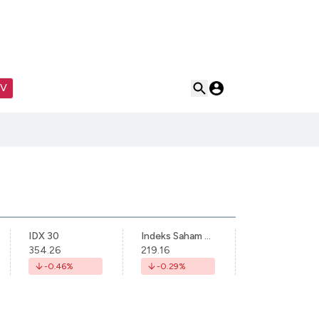
TV
IDX 30
Indeks Saham Syariah Indonesia
354.26
219.16
-0.46
%
-0.29
%