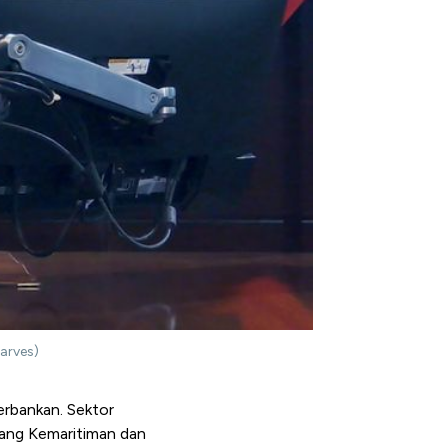
arves)
perbankan. Sektor
idang Kemaritiman dan