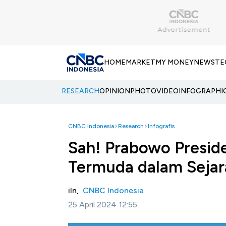
HOME
MARKET
MY MONEY
NEWS
TE
RESEARCH
OPINION
PHOTO
VIDEO
INFOGRAPHI
CNBC Indonesia
Research
Infografis
Sah! Prabowo Presid
Termuda dalam Sejar
iln,
CNBC Indonesia
25 April 2024 12:55