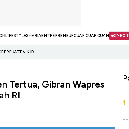
CH
LIFESTYLE
SHARIA
ENTREPRENEUR
CUAP CUAP CUAN
CNBC 
C
BERBUATBAIK.ID
P
en Tertua, Gibran Wapres
ah RI
1.