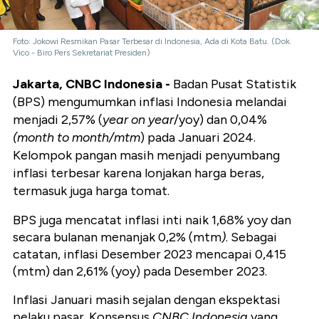
Foto: Jokowi Resmikan Pasar Terbesar di Indonesia, Ada di Kota Batu. (Dok.
Vico - Biro Pers Sekretariat Presiden)
Jakarta, CNBC Indonesia -
Badan Pusat Statistik
(BPS) mengumumkan inflasi Indonesia melandai
menjadi 2,57% (
year on year
/yoy) dan 0,04%
(month to month/mtm
) pada Januari 2024.
Kelompok pangan masih menjadi penyumbang
inflasi terbesar karena lonjakan harga beras,
termasuk juga harga tomat.
BPS juga mencatat inflasi inti naik 1,68% yoy dan
secara bulanan menanjak 0,2% (mtm
)
. Sebagai
catatan, inflasi Desember 2023 mencapai 0,415
(mtm) dan 2,61% (yoy) pada Desember 2023.
Inflasi Januari masih sejalan dengan ekspektasi
pelaku pasar. Konsensus
CNBC Indonesia
yang