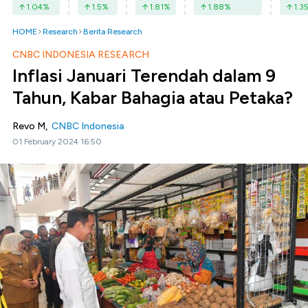
1.04
%
1.5
%
1.81
%
1.88
%
1.3
HOME
Research
Berita Research
CNBC INDONESIA RESEARCH
Inflasi Januari Terendah dalam 9
Tahun, Kabar Bahagia atau Petaka?
Revo M,
CNBC Indonesia
01 February 2024 16:50