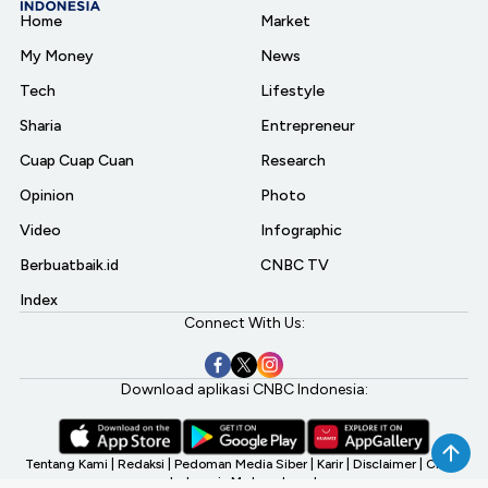
Home
Market
My Money
News
Tech
Lifestyle
Sharia
Entrepreneur
Cuap Cuap Cuan
Research
Opinion
Photo
Video
Infographic
Berbuatbaik.id
CNBC TV
Index
Connect With Us:
Download aplikasi CNBC Indonesia:
Tentang Kami
|
Redaksi
|
Pedoman Media Siber
|
Karir
|
Disclaimer
|
CNBC
Indonesia My Investment