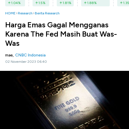
1.04
%
1.5
%
1.81
%
1.88
%
1.3
HOME
Research
Berita Research
Harga Emas Gagal Mengganas
Karena The Fed Masih Buat Was-
Was
mae,
CNBC Indonesia
02 November 2023 06:40