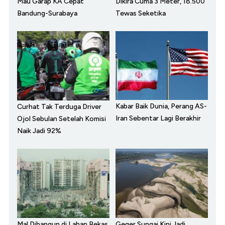
Mau Garap KA Cepat
Dikira Cuma 3 Meter, 18.500
Bandung-Surabaya
Tewas Seketika
Kabar Baik Dunia, Perang AS-
Curhat Tak Terduga Driver
Iran Sebentar Lagi Berakhir
Ojol Sebulan Setelah Komisi
Naik Jadi 92%
Mal Dibangun di Lahan Bekas
Geger Sungai Kini Jadi