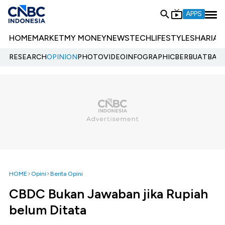
APPS
HOME
MARKET
MY MONEY
NEWS
TECH
LIFESTYLE
SHARIA
E
RESEARCH
OPINION
PHOTO
VIDEO
INFOGRAPHIC
BERBUATBAIK.
HOME
Opini
Berita Opini
CBDC Bukan Jawaban jika Rupiah
belum Ditata