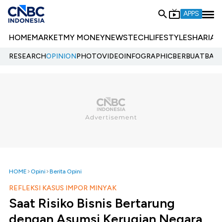
APPS
HOME
MARKET
MY MONEY
NEWS
TECH
LIFESTYLE
SHARIA
E
RESEARCH
OPINION
PHOTO
VIDEO
INFOGRAPHIC
BERBUATBAIK.
HOME
Opini
Berita Opini
REFLEKSI KASUS IMPOR MINYAK
Saat Risiko Bisnis Bertarung
dengan Asumsi Kerugian Negara