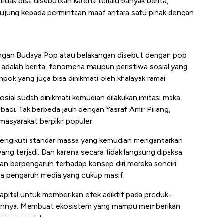
dak bisa disebutkan karena terlalu banyak berita,
ujung kepada permintaan maaf antara satu pihak dengan
engan Budaya Pop atau belakangan disebut dengan pop
) adalah berita, fenomena maupun peristiwa sosial yang
ok yang juga bisa dinikmati oleh khalayak ramai.
sial sudah dinikmati kemudian dilakukan imitasi maka
badi. Tak berbeda jauh dengan Yasraf Amir Piliang,
syarakat berpikir populer.
 mengikuti standar massa yang kemudian mengantarkan
yang terjadi. Dan karena secara tidak langsung dipaksa
kan berpengaruh terhadap konsep diri mereka sendiri.
na pengaruh media yang cukup masif.
kapital untuk memberikan efek adiktif pada produk-
ggannya. Membuat ekosistem yang mampu memberikan