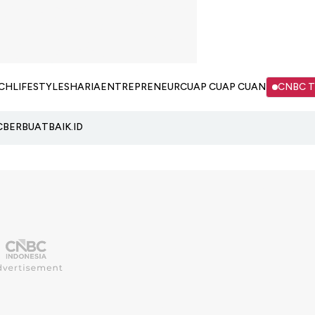
CH
LIFESTYLE
SHARIA
ENTREPRENEUR
CUAP CUAP CUAN
CNBC 
C
BERBUATBAIK.ID