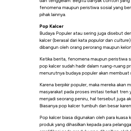
dan tenggelam. Begitu banyak contoh yang ti
fenomena maupun peristiwa sosial yang ber
pihak lainnya.
Pop Kalcer
Budaya Populer atau sering juga disebut d
kalcer (berasal dari kata
popular
dan
culture
dibangun oleh orang perorang maupun kelomp
Ketika berita, fenomena maupun peristiwa so
pop kalcer sudah hadir dalam ruang-ruang pri
menurutnya budaya populer akan membuat ma
Karena berpikir populer, maka mereka akan
masyarakat pada proses imitasi terkait tren 
menjadi seorang peniru, hal tersebut juga a
Biasanya pop kalcer tumbuh dan besar kare
Pop kalcer biasa digunakan oleh para kuasa 
produk yang dihasilkan kepada para pelan