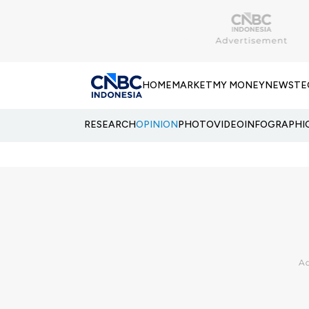
HOME
MARKET
MY MONEY
NEWS
TE
RESEARCH
OPINION
PHOTO
VIDEO
INFOGRAPHI