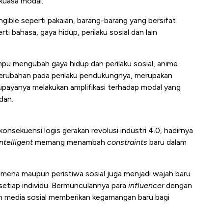
 kuasa modal.
gible seperti pakaian, barang-barang yang bersifat
ti bahasa, gaya hidup, perilaku sosial dan lain
u mengubah gaya hidup dan perilaku sosial, anime
rubahan pada perilaku pendukungnya, merupakan
upayanya melakukan amplifikasi terhadap modal yang
dan.
nsekuensi logis gerakan revolusi industri 4.0, hadirnya
intelligent
memang menambah
constraints
baru dalam
omena maupun peristiwa sosial juga menjadi wajah baru
etiap individu. Bermunculannya para
influencer
dengan
n media sosial memberikan kegamangan baru bagi