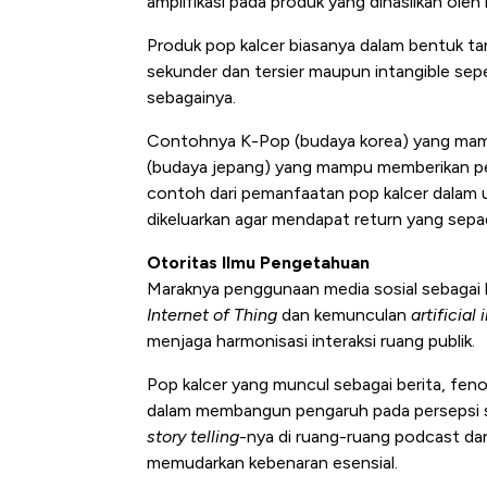
amplifikasi pada produk yang dihasilkan oleh
Produk pop kalcer biasanya dalam bentuk tan
sekunder dan tersier maupun intangible seper
sebagainya.
Contohnya K-Pop (budaya korea) yang mamp
(budaya jepang) yang mampu memberikan pe
contoh dari pemanfaatan pop kalcer dalam 
dikeluarkan agar mendapat return yang sepa
Otoritas Ilmu Pengetahuan
Maraknya penggunaan media sosial sebagai ko
Internet of Thing
dan kemunculan
artificial 
menjaga harmonisasi interaksi ruang publik.
Pop kalcer yang muncul sebagai berita, fen
dalam membangun pengaruh pada persepsi s
story
telling
-nya di ruang-ruang podcast da
memudarkan kebenaran esensial.