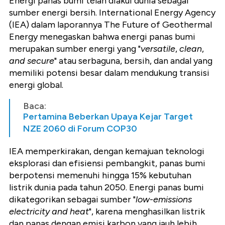
Energi panas bumi telah diakui dunia sebagai
sumber energi bersih. International Energy Agency
(IEA) dalam laporannya The Future of Geothermal
Energy menegaskan bahwa energi panas bumi
merupakan sumber energi yang "
versatile
,
clean
,
and secure
" atau serbaguna, bersih, dan andal yang
memiliki potensi besar dalam mendukung transisi
energi global.
Baca:
Pertamina Beberkan Upaya Kejar Target
NZE 2060 di Forum COP30
IEA memperkirakan, dengan kemajuan teknologi
eksplorasi dan efisiensi pembangkit, panas bumi
berpotensi memenuhi hingga 15% kebutuhan
listrik dunia pada tahun 2050. Energi panas bumi
dikategorikan sebagai sumber "
low
-
emissions
electricity and heat
", karena menghasilkan listrik
dan panas dengan emisi karbon yang jauh lebih