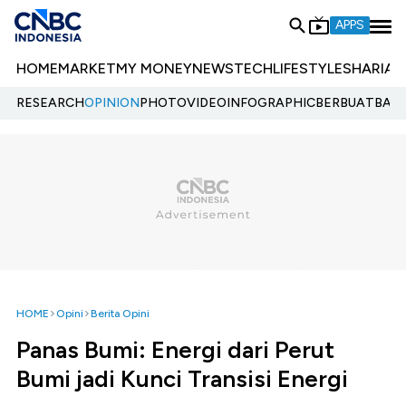
APPS
HOME
MARKET
MY MONEY
NEWS
TECH
LIFESTYLE
SHARIA
E
RESEARCH
OPINION
PHOTO
VIDEO
INFOGRAPHIC
BERBUATBAIK.
HOME
Opini
Berita Opini
Panas Bumi: Energi dari Perut
Bumi jadi Kunci Transisi Energi