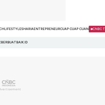
CH
LIFESTYLE
SHARIA
ENTREPRENEUR
CUAP CUAP CUAN
CNBC 
C
BERBUATBAIK.ID