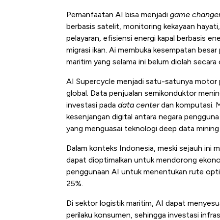
Pemanfaatan AI bisa menjadi
game change
berbasis satelit, monitoring kekayaan hayati
pelayaran, efisiensi energi kapal berbasis en
migrasi ikan. Ai membuka kesempatan besar 
maritim yang selama ini belum diolah secara 
AI Supercycle menjadi satu-satunya motor
global. Data penjualan semikonduktor menin
investasi pada
data center
dan komputasi. Me
kesenjangan digital antara negara pengguna 
yang menguasai teknologi deep data mining 
Dalam konteks Indonesia, meski sejauh ini 
dapat dioptimalkan untuk mendorong ekonomi
penggunaan AI untuk menentukan rute opti
25%.
Di sektor logistik maritim, AI dapat menyes
perilaku konsumen, sehingga investasi infra