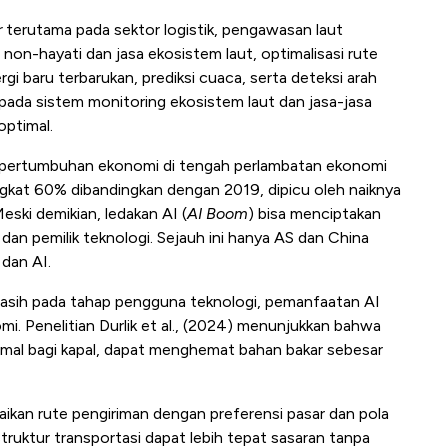
r
terutama pada sektor logistik, pengawasan laut
, non-hayati dan jasa ekosistem laut, optimalisasi rute
ergi baru terbarukan, prediksi cuaca, serta deteksi arah
pada sistem monitoring ekosistem laut dan jasa-jasa
optimal.
 pertumbuhan ekonomi di tengah perlambatan ekonomi
gkat 60% dibandingkan dengan 2019, dipicu oleh naiknya
ski demikian, ledakan AI (
AI Boom
) bisa menciptakan
dan pemilik teknologi. Sejauh ini hanya AS dan China
dan AI.
masih pada tahap pengguna teknologi, pemanfaatan AI
. Penelitian Durlik et al., (2024) menunjukkan bahwa
mal bagi kapal, dapat menghemat bahan bakar sebesar
uaikan rute pengiriman dengan preferensi pasar dan pola
struktur transportasi dapat lebih tepat sasaran tanpa