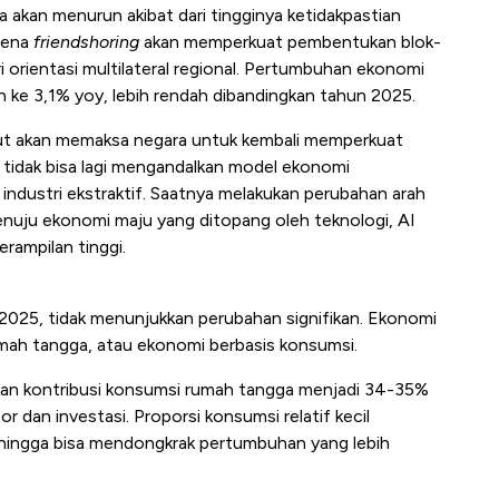
ga akan menurun akibat dari tingginya ketidakpastian
omena
friendshoring
akan memperkuat pembentukan blok-
ri orientasi multilateral regional. Pertumbuhan ekonomi
n ke 3,1% yoy, lebih rendah dibandingkan tahun 2025.
ut akan memaksa negara untuk kembali memperkuat
 tidak bisa lagi mengandalkan model ekonomi
industri ekstraktif. Saatnya melakukan perubahan arah
enuju ekonomi maju yang ditopang oleh teknologi, AI
rampilan tinggi.
025, tidak menunjukkan perubahan signifikan. Ekonomi
mah tangga, atau ekonomi berbasis konsumsi.
kan kontribusi konsumsi rumah tangga menjadi 34-35%
 dan investasi. Proporsi konsumsi relatif kecil
ehingga bisa mendongkrak pertumbuhan yang lebih