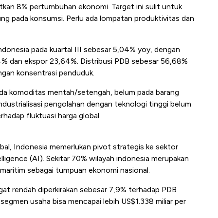
an 8% pertumbuhan ekonomi. Target ini sulit untuk
ung pada konsumsi. Perlu ada lompatan produktivitas dan
onesia pada kuartal III sebesar 5,04% yoy, dengan
14% dan ekspor 23,64%. Distribusi PDB sebesar 56,68%
engan konsentrasi penduduk.
pada komoditas mentah/setengah, belum pada barang
industrialisasi pengolahan dengan teknologi tinggi belum
rhadap fluktuasi harga global.
al, Indonesia memerlukan pivot strategis ke sektor
lligence (AI). Sekitar 70% wilayah indonesia merupakan
r maritim sebagai tumpuan ekonomi nasional.
gat rendah diperkirakan sebesar 7,9% terhadap PDB
1 segmen usaha bisa mencapai lebih US$1.338 miliar per