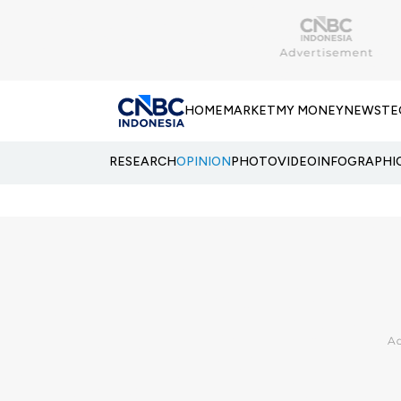
HOME
MARKET
MY MONEY
NEWS
TE
RESEARCH
OPINION
PHOTO
VIDEO
INFOGRAPHI