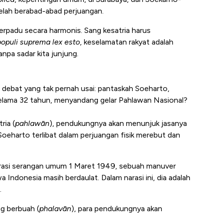
lah berabad-abad perjuangan.
berpadu secara harmonis. Sang kesatria harus
populi suprema lex esto
, keselamatan rakyat adalah
anpa sadar kita junjung.
 debat yang tak pernah usai: pantaskah Soeharto,
elama 32 tahun, menyandang gelar Pahlawan Nasional?
ria (
pahlawān
), pendukungnya akan menunjuk jasanya
 Soeharto terlibat dalam perjuangan fisik merebut dan
operasi serangan umum 1 Maret 1949, sebuah manuver
 Indonesia masih berdaulat. Dalam narasi ini, dia adalah
.
ng berbuah (
phalavān
), para pendukungnya akan