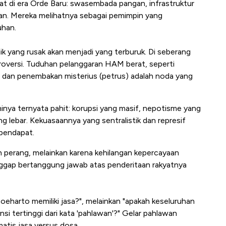
 di era Orde Baru: swasembada pangan, infrastruktur
ikan. Mereka melihatnya sebagai pemimpin yang
uhan.
baik yang rusak akan menjadi yang terburuk. Di seberang
roversi. Tuduhan pelanggaran HAM berat, seperti
, dan penembakan misterius (petrus) adalah noda yang
nya ternyata pahit: korupsi yang masif, nepotisme yang
g lebar. Kekuasaannya yang sentralistik dan represif
pendapat.
h perang, melainkan karena kehilangan kepercayaan
nggap bertanggung jawab atas penderitaan rakyatnya
eharto memiliki jasa?", melainkan "apakah keseluruhan
si tertinggi dari kata 'pahlawan'?" Gelar pahlawan
atis jasa versus dosa.