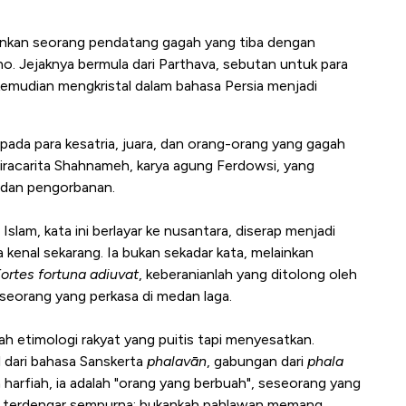
ainkan seorang pendatang gagah yang tiba dengan
. Jejaknya bermula dari Parthava, sebutan untuk para
g kemudian mengkristal dalam bahasa Persia menjadi
pada para kesatria, juara, dan orang-orang yang gagah
wiracarita Shahnameh, karya agung Ferdowsi, yang
 dan pengorbanan.
Islam, kata ini berlayar ke nusantara, diserap menjadi
 kenal sekarang. Ia bukan sekadar kata, melainkan
ortes fortuna adiuvat
, keberanianlah yang ditolong oleh
 seorang yang perkasa di medan laga.
h etimologi rakyat yang puitis tapi menyesatkan.
 dari bahasa Sanskerta
phalavān
, gabungan dari
phala
a harfiah, ia adalah "orang yang berbuah", seseorang yang
ini terdengar sempurna; bukankah pahlawan memang