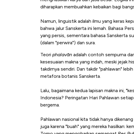
diharapkan membuahkan kebaikan bagi bang
Namun, linguistik adalah ilmu yang keras ke
bahwa jalur Sanskerta ini lemah. Bahasa Per
yang persis, sementara bahasa Sanskerta sud
(dalam "perwira") dan sura.
Teori
phalavān
adalah contoh sempurna dar
kesesuaian makna yang indah, meski jejak hi
takdirnya sendiri. Dan takdir "pahlawan" leb
metafora botanis Sanskerta.
Lalu, bagaimana kedua lapisan makna ini, "ke
Indonesia? Peringatan Hari Pahlawan setia
bergema.
Pahlawan nasional kita tidak hanya dikenang
juga karena "buah" yang mereka hasilkan: k
Tomo yang mengobarkan semangat
Res Pub