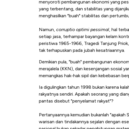
menyoroti pembangunan ekonomi yang pesat
yang terbentang, dan stabilitas yang dijanj
menghasilkan "buah" stabilitas dan pertumb
Namun,
corruptio optimi pessimal
, hal ter
setiap jasa, terhampar bayangan kelam kont
peristiwa 1965-1966, Tragedi Tanjung Priok
tak terhapuskan pada jubah kesatriaannya.
Demikian pula, "buah" pembangunan ekonomi
merajalela (KKN), dan kesenjangan sosial yan
memangkas hak-hak sipil dan kebebasan ber
Ia digulingkan tahun 1998 bukan karena kala
rakyatnya sendiri. Apakah seorang yang dia
pantas disebut "penyelamat rakyat"?
Pertanyaannya kemudian bukanlah "apakah So
warisan dan tindakannya sejalan dengan esen
nasional bukan sekadar penghitungan matem