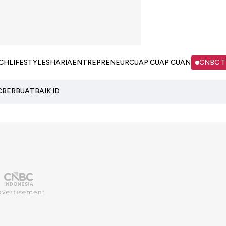
CH
LIFESTYLE
SHARIA
ENTREPRENEUR
CUAP CUAP CUAN
CNBC 
C
BERBUATBAIK.ID