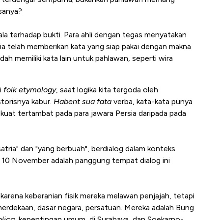
sanya?
pala terhadap bukti. Para ahli dengan tegas menyatakan
sia telah memberikan kata yang siap pakai dengan makna
ah memiliki kata lain untuk pahlawan, seperti wira
i
folk etymology
, saat logika kita tergoda oleh
storisnya kabur.
Habent sua fata
verba, kata-kata punya
ih kuat tertambat pada para jawara Persia daripada pada
satria" dan "yang berbuah", berdialog dalam konteks
p 10 November adalah panggung tempat dialog ini
 karena keberanian fisik mereka melawan penjajah, tetapi
emerdekaan, dasar negara, persatuan. Mereka adalah Bung
lica
, kepentingan umum, di Surabaya, dan Soekarno-