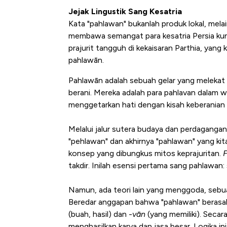
Jejak Lingustik Sang Kesatria
Kata "pahlawan" bukanlah produk lokal, mel
membawa semangat para kesatria Persia kuno
prajurit tangguh di kekaisaran Parthia, yan
pahlawān.
Pahlawān adalah sebuah gelar yang melekat 
berani. Mereka adalah para pahlavan dalam 
menggetarkan hati dengan kisah keberanian
Melalui jalur sutera budaya dan perdagangan 
"pehlawan" dan akhirnya "pahlawan" yang kita
konsep yang dibungkus mitos keprajuritan.
F
takdir. Inilah esensi pertama sang pahlawan:
Namun, ada teori lain yang menggoda, sebua
Beredar anggapan bahwa "pahlawan" berasal
(buah, hasil) dan -
vān
(yang memiliki). Secar
menghasilkan karya dan jasa besar. Logika 