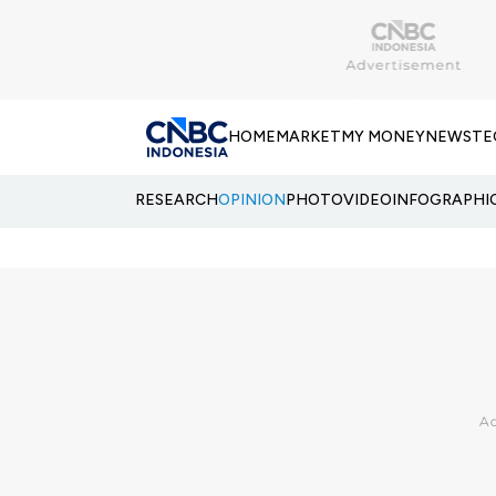
HOME
MARKET
MY MONEY
NEWS
TE
RESEARCH
OPINION
PHOTO
VIDEO
INFOGRAPHI