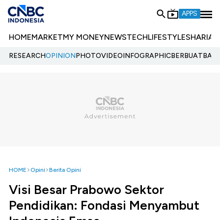
APPS
HOME
MARKET
MY MONEY
NEWS
TECH
LIFESTYLE
SHARIA
E
RESEARCH
OPINION
PHOTO
VIDEO
INFOGRAPHIC
BERBUATBAIK.
HOME
Opini
Berita Opini
Visi Besar Prabowo Sektor
Pendidikan: Fondasi Menyambut