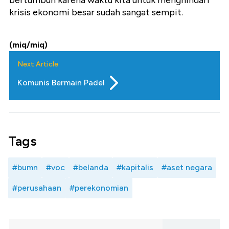
bertumbuh karena waktu kita untuk menghindari
krisis ekonomi besar sudah sangat sempit.
(miq/miq)
Next Article
Komunis Bermain Padel
Tags
#bumn
#voc
#belanda
#kapitalis
#aset negara
#perusahaan
#perekonomian