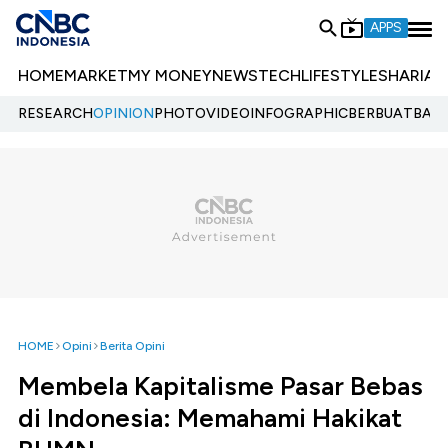
APPS
HOME
MARKET
MY MONEY
NEWS
TECH
LIFESTYLE
SHARIA
E
RESEARCH
OPINION
PHOTO
VIDEO
INFOGRAPHIC
BERBUATBAIK.
HOME
Opini
Berita Opini
Membela Kapitalisme Pasar Bebas
di Indonesia: Memahami Hakikat