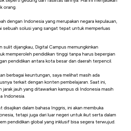
isik seperti gedung dan fasilitas lainnya. Hal ini menjadikan
ak orang.
bah dengan Indonesia yang merupakan negara kepulauan,
ai sebuah solusi yang sangat tepat untuk memperluas
n sulit dijangkau, Digital Campus memungkinkan
ntuk memperoleh pendidikan tinggi tanpa harus bepergian
gan pendidikan antara kota besar dan daerah terpencil.
n berbagai keuntungan, saya melihat masih ada
usnya terkait dengan konten pembelajaran. Saat ini,
n jarak jauh yang ditawarkan kampus di Indonesia masih
a Indonesia.
t disajikan dalam bahasa Inggris, ini akan membuka
nesia, tetapi juga dari luar negeri untuk ikut serta dalam
m pendidikan global yang inklusif bisa segera terwujud.