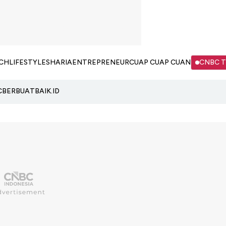
CH
LIFESTYLE
SHARIA
ENTREPRENEUR
CUAP CUAP CUAN
CNBC 
C
BERBUATBAIK.ID