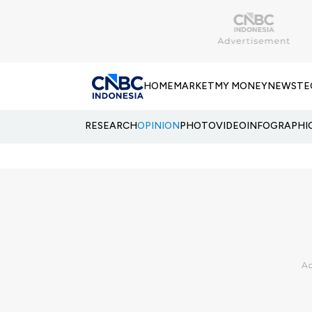
HOME
MARKET
MY MONEY
NEWS
TE
RESEARCH
OPINION
PHOTO
VIDEO
INFOGRAPHI