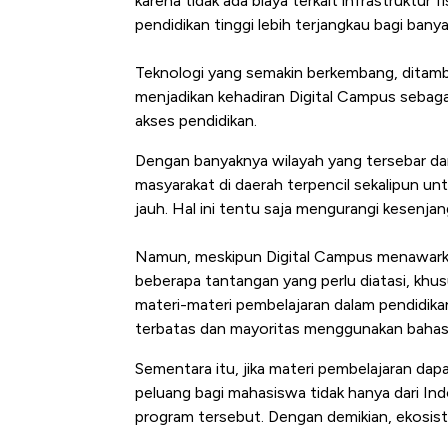
karena tidak ada biaya terkait infrastruktur f
pendidikan tinggi lebih terjangkau bagi bany
Teknologi yang semakin berkembang, ditam
menjadikan kehadiran Digital Campus sebag
akses pendidikan.
Dengan banyaknya wilayah yang tersebar da
masyarakat di daerah terpencil sekalipun u
jauh. Hal ini tentu saja mengurangi kesenjan
Namun, meskipun Digital Campus menawarka
beberapa tantangan yang perlu diatasi, khus
materi-materi pembelajaran dalam pendidika
terbatas dan mayoritas menggunakan bahas
Sementara itu, jika materi pembelajaran dapa
peluang bagi mahasiswa tidak hanya dari Indo
program tersebut. Dengan demikian, ekosiste