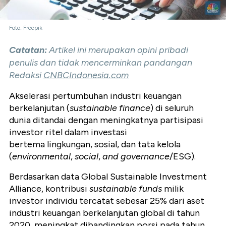
Foto: Freepik
Catatan:
Artikel ini merupakan opini pribadi
penulis dan tidak mencerminkan pandangan
Redaksi
CNBCIndonesia.com
Akselerasi pertumbuhan industri keuangan
berkelanjutan (
sustainable finance
) di seluruh
dunia ditandai dengan meningkatnya partisipasi
investor ritel dalam investasi
bertema lingkungan, sosial, dan tata kelola
(
environmental
,
social
,
and
governance
/ESG).
Berdasarkan data Global Sustainable Investment
Alliance, kontribusi
sustainable funds
milik
investor individu tercatat sebesar 25% dari aset
industri keuangan berkelanjutan global di tahun
2020, meningkat dibandingkan porsi pada tahun