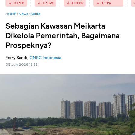
-0.69
%
-0.96
%
-0.89
%
-1.18
%
HOME
News
Berita
Sebagian Kawasan Meikarta
Dikelola Pemerintah, Bagaimana
Prospeknya?
Ferry Sandi,
CNBC Indonesia
08 July 2026 15:55