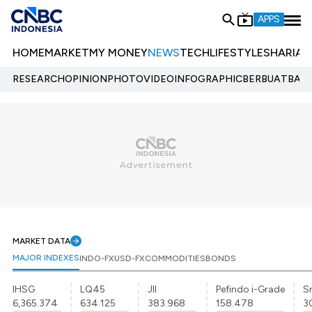
APPS
HOME
MARKET
MY MONEY
NEWS
TECH
LIFESTYLE
SHARIA
E
RESEARCH
OPINION
PHOTO
VIDEO
INFOGRAPHIC
BERBUATBAIK.
MARKET DATA
MAJOR INDEXES
INDO-FX
USD-FX
COMMODITIES
BONDS
IHSG
LQ45
JII
Pefindo i-Grade
Sr
6,365.374
634.125
383.968
158.478
3