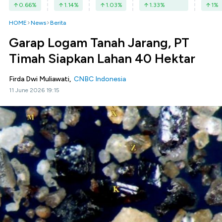
0.66
%
1.14
%
1.03
%
1.33
%
1
%
HOME
News
Berita
Garap Logam Tanah Jarang, PT
Timah Siapkan Lahan 40 Hektar
Firda Dwi Muliawati,
CNBC Indonesia
11 June 2026 19:15