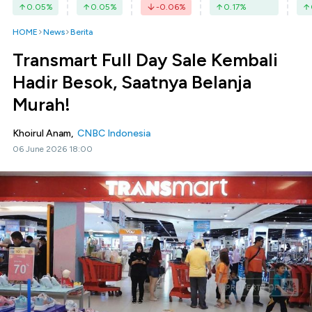
0.05
%
0.05
%
-0.06
%
0.17
%
HOME
News
Berita
Transmart Full Day Sale Kembali
Hadir Besok, Saatnya Belanja
Murah!
Khoirul Anam,
CNBC Indonesia
06 June 2026 18:00