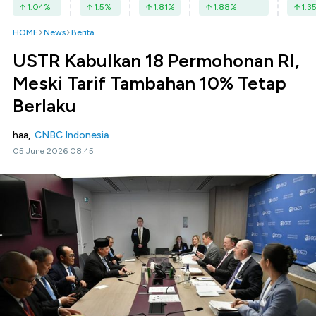
1.04
%
1.5
%
1.81
%
1.88
%
1.3
HOME
News
Berita
USTR Kabulkan 18 Permohonan RI,
Meski Tarif Tambahan 10% Tetap
Berlaku
haa,
CNBC Indonesia
05 June 2026 08:45