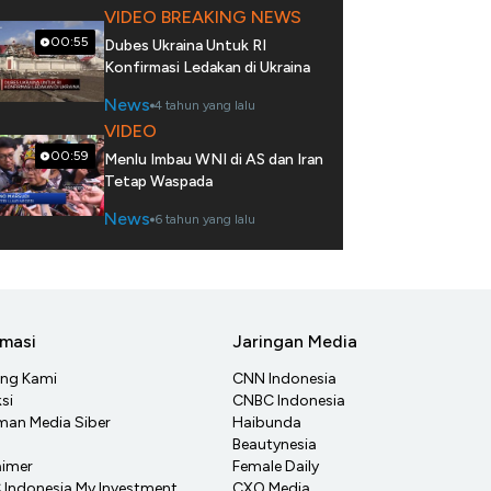
VIDEO BREAKING NEWS
00:55
Dubes Ukraina Untuk RI
Konfirmasi Ledakan di Ukraina
News
4 tahun yang lalu
VIDEO
00:59
Menlu Imbau WNI di AS dan Iran
Tetap Waspada
News
6 tahun yang lalu
rmasi
Jaringan Media
ang Kami
CNN Indonesia
si
CNBC Indonesia
an Media Siber
Haibunda
Beautynesia
aimer
Female Daily
Indonesia My Investment
CXO Media