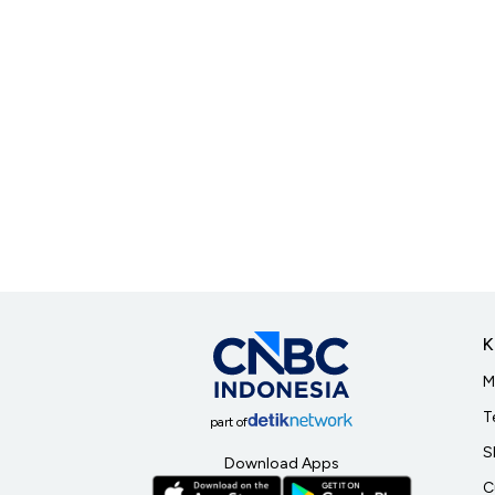
K
M
T
part of
S
Download Apps
C