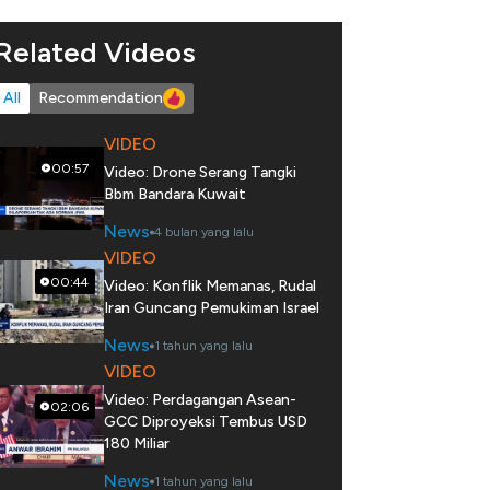
Related Videos
All
Recommendation
VIDEO
00:57
Video: Drone Serang Tangki
Bbm Bandara Kuwait
News
4 bulan yang lalu
VIDEO
00:44
Video: Konflik Memanas, Rudal
Iran Guncang Pemukiman Israel
News
1 tahun yang lalu
VIDEO
Video: Perdagangan Asean-
02:06
GCC Diproyeksi Tembus USD
180 Miliar
News
1 tahun yang lalu