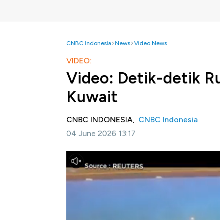
CNBC Indonesia
News
Video News
VIDEO:
Video: Detik-detik R
Kuwait
CNBC INDONESIA,
CNBC Indonesia
04 June 2026 13:17
Jakarta, CNBC Indonesia -
Ketegangan di 
2026 setelah serangan yang menghantam K
menewaskan satu orang.
Selengkapnya dalam CNBC Indonesia (Kamis,