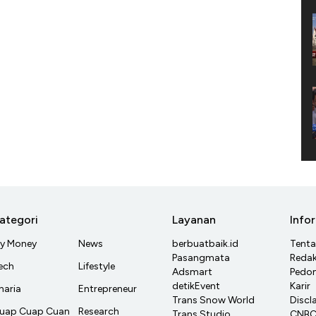
ategori
Layanan
Info
y Money
News
berbuatbaik.id
Tent
Pasangmata
Redak
ech
Lifestyle
Adsmart
Pedom
detikEvent
Karir
haria
Entrepreneur
Trans Snow World
Discl
uap Cuap Cuan
Research
Trans Studio
CNBC 