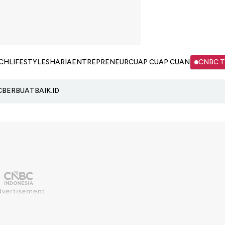
CH
LIFESTYLE
SHARIA
ENTREPRENEUR
CUAP CUAP CUAN
CNBC 
C
BERBUATBAIK.ID