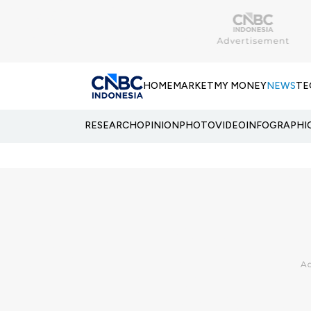
HOME
MARKET
MY MONEY
NEWS
TE
RESEARCH
OPINION
PHOTO
VIDEO
INFOGRAPHI