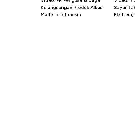
Video: PR Pengusaha Jaga
Video: In
Kelangsungan Produk Alkes
Sayur T
Made In Indonesia
Ekstrem,