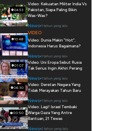
Video: Kekuatan Militer India Vs
Pakistan, Siapa Paling Bikin
04:53
Was-Was?
News
1 tahun yang lalu
VIDEO
10:48
Video: Dunia Makin "Hot",
Indonesia Harus Bagaimana?
News
1 tahun yang lalu
Video: Uni Eropa Sebut Rusia
01:07
Tak Serius Ingin Akhiri Perang
News
1 tahun yang lalu
Video: Deretan Negara Yang
06:30
Tidak Merayakan Tahun Baru
News
1 tahun yang lalu
Video: Lagi! Israel Tembaki
Warga Gaza Yang Antre
00:50
Bantuan, 21 Tewas
News
2 tahun yang lalu