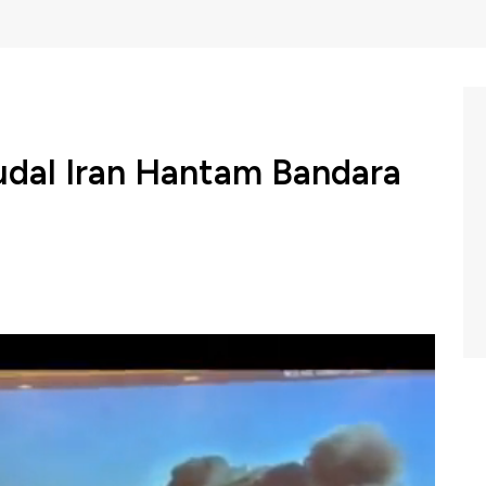
udal Iran Hantam Bandara
kawasan teluk kembali meningkat pada Rabu, 3 Juni
uwait menyebabkan kerusakan pada bandara serta
 04/06/2026) berikut ini.