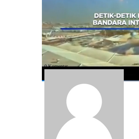
Bagikan:
#kuwait
#konflik
#perang
#iran
#a