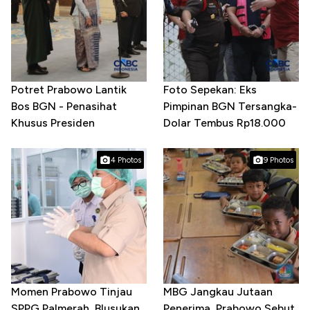
Potret Prabowo Lantik
Foto Sepekan: Eks
Bos BGN - Penasihat
Pimpinan BGN Tersangka-
Khusus Presiden
Dolar Tembus Rp18.000
4 Photos
9 Photos
Momen Prabowo Tinjau
MBG Jangkau Jutaan
SPPG Palmerah, Blusukan
Penerima, Prabowo Sebut