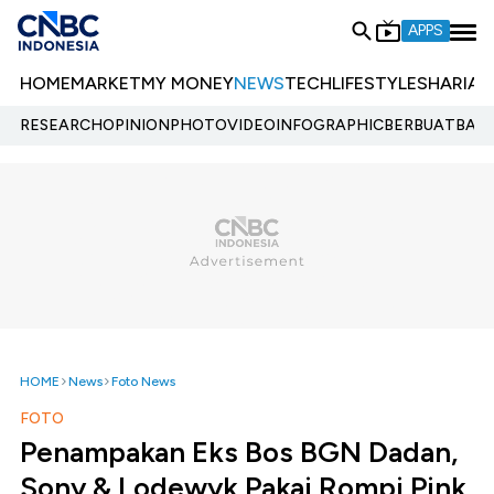
APPS
HOME
MARKET
MY MONEY
NEWS
TECH
LIFESTYLE
SHARIA
E
RESEARCH
OPINION
PHOTO
VIDEO
INFOGRAPHIC
BERBUATBAIK.
HOME
News
Foto News
FOTO
Penampakan Eks Bos BGN Dadan,
Sony & Lodewyk Pakai Rompi Pink