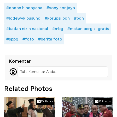
#dadan hindayana
#sony sonjaya
#lodewyk pusung
#korupsi bgn
#bgn
#badan nizin nasional
#mbg
#makan bergizi gratis
#sppg
#foto
#berita foto
Komentar
Tulis Komentar Anda...
Related Photos
10 Photos
13 Photos