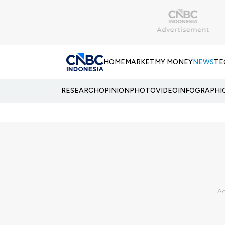
HOME
MARKET
MY MONEY
NEWS
TE
RESEARCH
OPINION
PHOTO
VIDEO
INFOGRAPHI