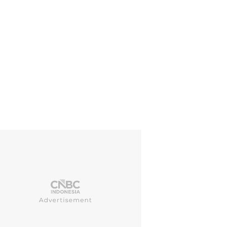
si cuaca ekstrem juga mengganggu aktivitas transportasi udara. Pen
gkapan Layar Video Reuters/NIPPON TV/JAPAN)