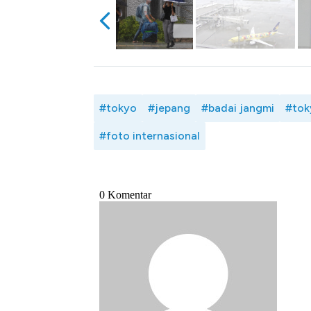
#tokyo
#jepang
#badai jangmi
#tok
#foto internasional