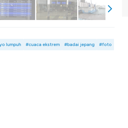
yo lumpuh
#cuaca ekstrem
#badai jepang
#foto