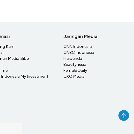
rmasi
Jaringan Media
ang Kami
CNN Indonesia
si
CNBC Indonesia
an Media Siber
Haibunda
Beautynesia
aimer
Female Daily
Indonesia My Investment
CXO Media