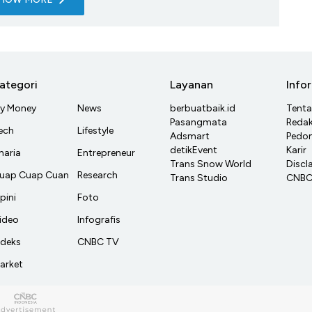
ategori
Layanan
Info
y Money
News
berbuatbaik.id
Tent
Pasangmata
Redak
ech
Lifestyle
Adsmart
Pedom
detikEvent
Karir
haria
Entrepreneur
Trans Snow World
Discl
uap Cuap Cuan
Research
Trans Studio
CNBC 
pini
Foto
ideo
Infografis
ndeks
CNBC TV
arket