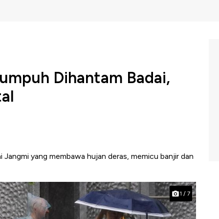
umpuh Dihantam Badai,
al
ai Jangmi yang membawa hujan deras, memicu banjir dan
1
/
7