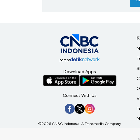
K
M
T
part of
S
Download Apps
C
O
Connect With Us
V
I
M
©2026 CNBC Indonesia, A Transmedia Company