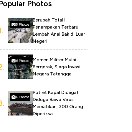
Popular Photos
Berubah Total!
5 Photos
Penampakan Terbaru
1.
Lembah Anai Bak di Luar
Negeri
Momen Militer Mulai
6 Photos
2.
Bergerak, Siaga Invasi
Negara Tetangga
Potret Kapal Dicegat
6 Photos
Diduga Bawa Virus
3.
Mematikan, 300 Orang
Diperiksa