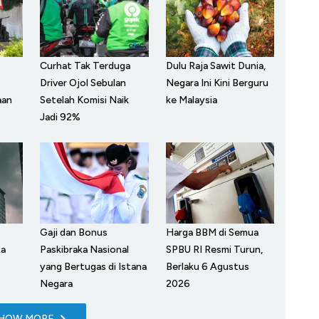
Curhat Tak Terduga
Dulu Raja Sawit Dunia,
Driver Ojol Sebulan
Negara Ini Kini Berguru
aan
Setelah Komisi Naik
ke Malaysia
Jadi 92%
Gaji dan Bonus
Harga BBM di Semua
ka
Paskibraka Nasional
SPBU RI Resmi Turun,
yang Bertugas di Istana
Berlaku 6 Agustus
Negara
2026
HOW MORE