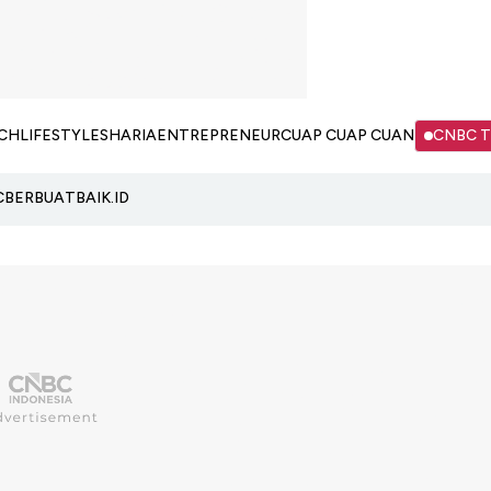
CH
LIFESTYLE
SHARIA
ENTREPRENEUR
CUAP CUAP CUAN
CNBC 
C
BERBUATBAIK.ID