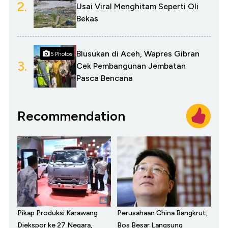
2.
Usai Viral Menghitam Seperti Oli
Bekas
Blusukan di Aceh, Wapres Gibran
5 Photos
3.
Cek Pembangunan Jembatan
Pasca Bencana
Recommendation
Pikap Produksi Karawang
Perusahaan China Bangkrut,
Diekspor ke 27 Negara,
Bos Besar Langsung