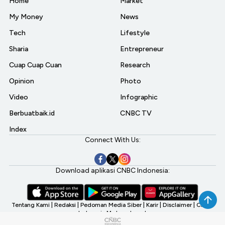
Home
Market
My Money
News
Tech
Lifestyle
Sharia
Entrepreneur
Cuap Cuap Cuan
Research
Opinion
Photo
Video
Infographic
Berbuatbaik.id
CNBC TV
Index
Connect With Us:
Download aplikasi CNBC Indonesia:
Tentang Kami
|
Redaksi
|
Pedoman Media Siber
|
Karir
|
Disclaimer
|
CNBC
Indonesia My Investment
©2026 CNBC Indonesia, A Transmedia Company