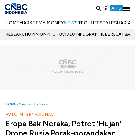
APPS
HOME
MARKET
MY MONEY
NEWS
TECH
LIFESTYLE
SHARIA
E
RESEARCH
OPINION
PHOTO
VIDEO
INFOGRAPHIC
BERBUATBAIK.
HOME
News
Foto News
FOTO INTERNASIONAL
Eropa Bak Neraka, Potret 'Hujan'
Drone Rusia Porak-porandakan