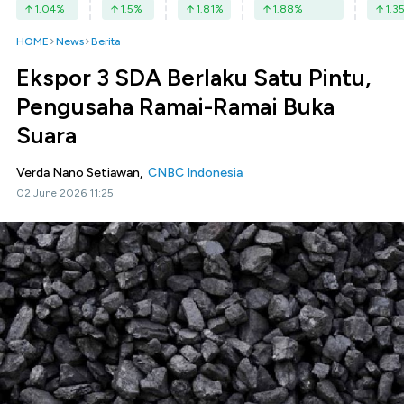
1.04
%
1.5
%
1.81
%
1.88
%
1.3
HOME
News
Berita
Ekspor 3 SDA Berlaku Satu Pintu,
Pengusaha Ramai-Ramai Buka
Suara
Verda Nano Setiawan,
CNBC Indonesia
02 June 2026 11:25