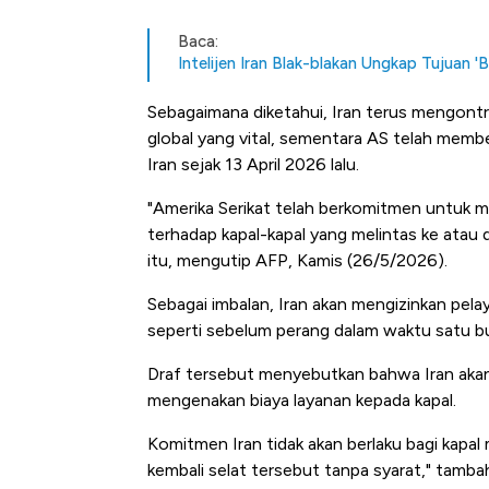
Baca:
Intelijen Iran Blak-blakan Ungkap Tujuan 'B
Sebagaimana diketahui, Iran terus mengontro
global yang vital, sementara AS telah memb
Iran sejak 13 April 2026 lalu.
"Amerika Serikat telah berkomitmen untuk 
terhadap kapal-kapal yang melintas ke atau d
itu, mengutip AFP, Kamis (26/5/2026).
Sebagai imbalan, Iran akan mengizinkan pela
seperti sebelum perang dalam waktu satu bu
Draf tersebut menyebutkan bahwa Iran akan 
mengenakan biaya layanan kepada kapal.
Komitmen Iran tidak akan berlaku bagi kapal
Bangkit dari Kubur! Bisnis F
kembali selat tersebut tanpa syarat," tamba