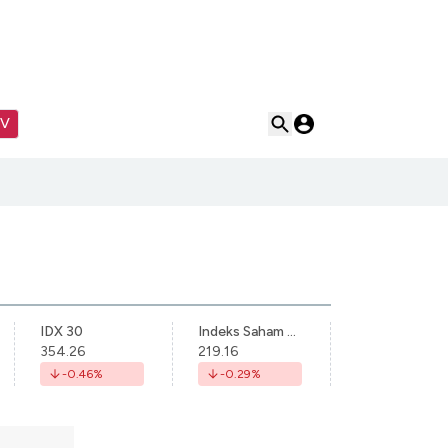
TV
IDX 30
Indeks Saham Syariah Indonesia
354.26
219.16
-0.46
%
-0.29
%