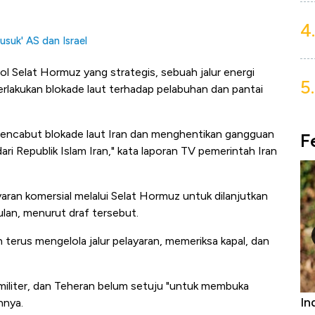
4.
usuk' AS dan Israel
l Selat Hormuz yang strategis, sebuah jalur energi
5.
erlakukan blokade laut terhadap pelabuhan dan pantai
mencabut blokade laut Iran dan menghentikan gangguan
F
ari Republik Islam Iran," kata laporan TV pemerintah Iran
yaran komersial melalui Selat Hormuz untuk dilanjutkan
lan, menurut draf tersebut.
terus mengelola jalur pelayaran, memeriksa kapal, dan
 militer, dan Teheran belum setuju "untuk membuka
urniture &
Industri Susu Jadi Bintang Baru Ekonomi
5
hnya.