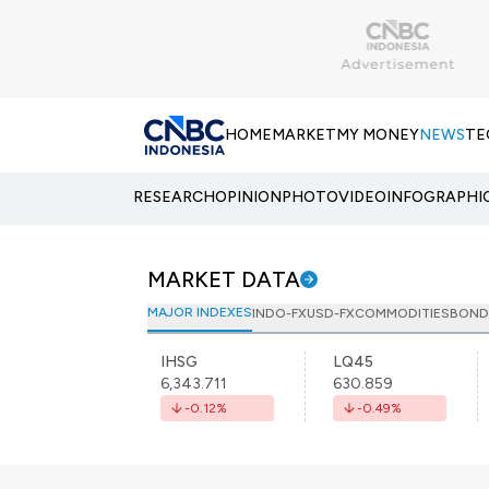
HOME
MARKET
MY MONEY
NEWS
TE
RESEARCH
OPINION
PHOTO
VIDEO
INFOGRAPHI
MARKET DATA
MAJOR INDEXES
INDO-FX
USD-FX
COMMODITIES
BOND
IHSG
LQ45
6,343.711
630.859
-0.12
%
-0.49
%