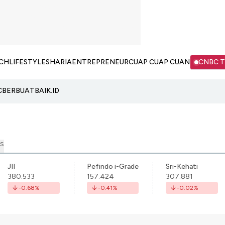
CH
LIFESTYLE
SHARIA
ENTREPRENEUR
CUAP CUAP CUAN
CNBC 
C
BERBUATBAIK.ID
S
JII
Pefindo i-Grade
Sri-Kehati
380.533
157.424
307.881
-0.68
%
-0.41
%
-0.02
%