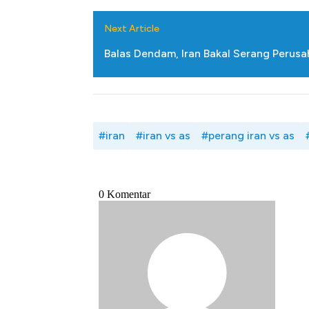
Next Article
Balas Dendam, Iran Bakal Serang Perus
#iran
#iran vs as
#perang iran vs as