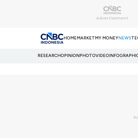
HOME
MARKET
MY MONEY
NEWS
TE
RESEARCH
OPINION
PHOTO
VIDEO
INFOGRAPHI