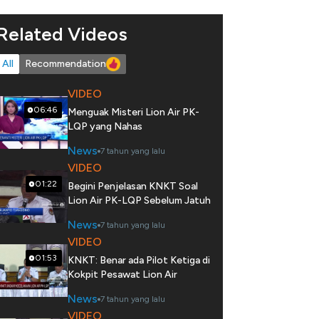
Related Videos
All
Recommendation
VIDEO
06:46
Menguak Misteri Lion Air PK-
LQP yang Nahas
News
7 tahun yang lalu
VIDEO
01:22
Begini Penjelasan KNKT Soal
Lion Air PK-LQP Sebelum Jatuh
News
7 tahun yang lalu
VIDEO
01:53
KNKT: Benar ada Pilot Ketiga di
Kokpit Pesawat Lion Air
News
7 tahun yang lalu
VIDEO