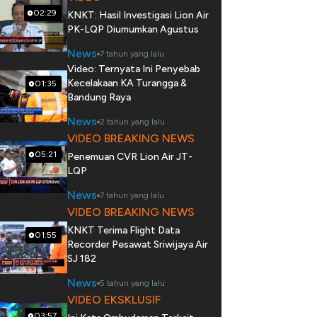
02:29
KNKT: Hasil Investigasi Lion Air
PK-LQP Diumumkan Agustus
News
7 tahun yang lalu
Video: Ternyata Ini Penyebab
Kecelakaan KA Turangga &
01:35
Bandung Raya
News
2 tahun yang lalu
VIDEO BREAKING NEWS
05:21
Penemuan CVR Lion Air JT-
LQP
News
7 tahun yang lalu
VIDEO BREAKING NEWS
KNKT Terima Flight Data
01:55
Recorder Pesawat Sriwijaya Air
SJ 182
News
5 tahun yang lalu
VIDEO EKSKLUSIF
03:57