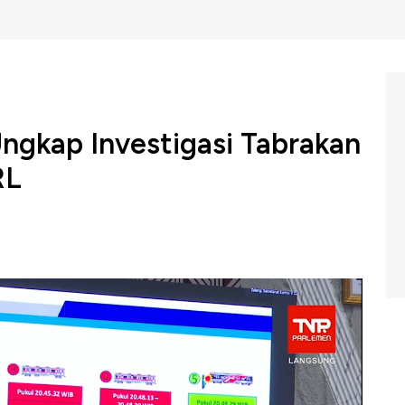
ngkap Investigasi Tabrakan
RL
l Keselamatan Transportasi (KNKT) membeberkan hasil
Api (KA) Argo Bromo Anggrek dengan KRL Commuter Line
kasi Timur pada 27 April lalu dan berikut penjelasan
C Indonesia (Kamis, 21/05/2026) berikut ini.