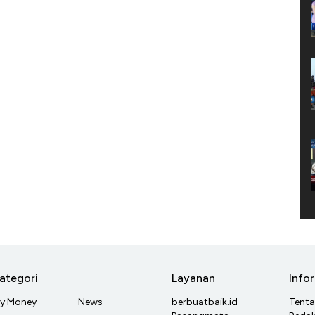
ategori
Layanan
Info
y Money
News
berbuatbaik.id
Tent