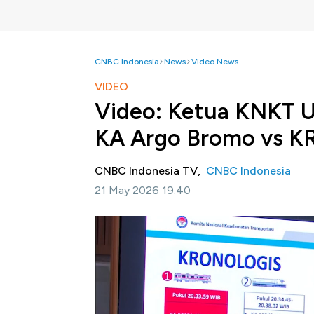
CNBC Indonesia
News
Video News
VIDEO
Video: Ketua KNKT U
KA Argo Bromo vs K
CNBC Indonesia TV,
CNBC Indonesia
21 May 2026 19:40
Jakarta, CNBC Indonesia -
Komite Nasiona
investigasi sementara kecelakaan Kereta 
relasi kampung bandan-cikarang di Stasiun Be
lengkap ketua KNKT.
Selengkapnya dalam program Nation Hub CNB