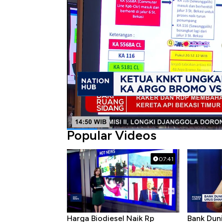
Bagikan:
#ka argo bromo
#knkt
#krl
Popular Videos
07:41
Harga Biodiesel Naik Rp
Bank Dun