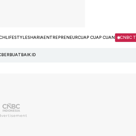
CH
LIFESTYLE
SHARIA
ENTREPRENEUR
CUAP CUAP CUAN
CNBC 
C
BERBUATBAIK.ID