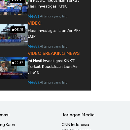
Ini Kata Ombudsman Terkait
Hasil Investigasi KNKT
News
6 tahun yang lalu
VIDEO
05:15
Hasil Investigasi Lion Air PK-
LQP
News
6 tahun yang lalu
VIDEO BREAKING NEWS
Ini Hasil Investigasi KNKT
22:57
Terkait Kecelakaan Lion Air
JT610
News
6 tahun yang lalu
rmasi
Jaringan Media
ang Kami
CNN Indonesia