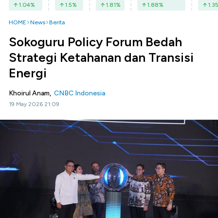
1.04
%
1.5
%
1.81
%
1.88
%
1.3
HOME
News
Berita
Sokoguru Policy Forum Bedah
Strategi Ketahanan dan Transisi
Energi
Khoirul Anam,
CNBC Indonesia
19 May 2026 21:09