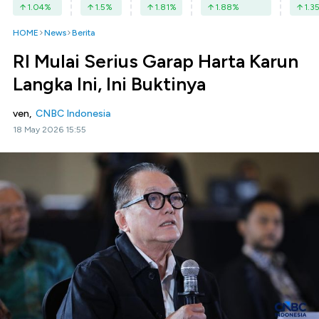
1.04
%
1.5
%
1.81
%
1.88
%
1.3
HOME
News
Berita
RI Mulai Serius Garap Harta Karun
Langka Ini, Ini Buktinya
ven,
CNBC Indonesia
18 May 2026 15:55