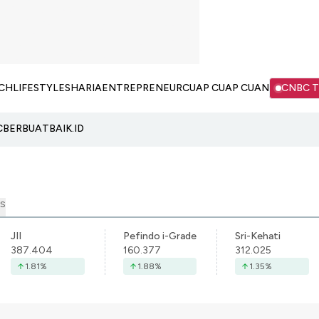
CH
LIFESTYLE
SHARIA
ENTREPRENEUR
CUAP CUAP CUAN
CNBC 
C
BERBUATBAIK.ID
S
JII
Pefindo i-Grade
Sri-Kehati
387.404
160.377
312.025
1.81
%
1.88
%
1.35
%