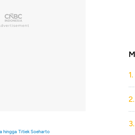
M
1.
2.
3.
 hingga Titiek Soeharto