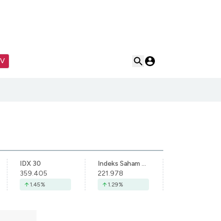
TV
IDX 30
Indeks Saham Syariah Indonesia
359.405
221.978
1.45
%
1.29
%