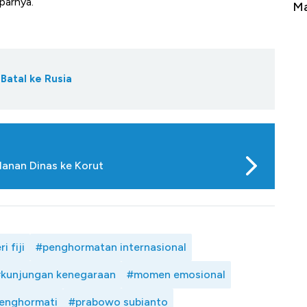
aparnya.
 Berbahaya
Mana yang Cuannya Paling Menyala?
Batal ke Rusia
alanan Dinas ke Korut
 fiji
#penghormatan internasional
kunjungan kenegaraan
#momen emosional
menghormati
#prabowo subianto