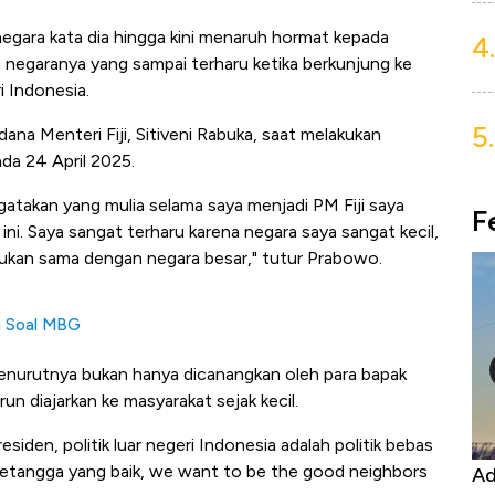
ak negara kata dia hingga kini menaruh hormat kepada
4.
n negaranya yang sampai terharu ketika berkunjung ke
i Indonesia.
5.
dana Menteri Fiji, Sitiveni Rabuka, saat melakukan
da 24 April 2025.
gatakan yang mulia selama saya menjadi PM Fiji saya
F
i. Saya sangat terharu karena negara saya sangat kecil,
lakukan sama dengan negara besar," tutur Prabowo.
a Soal MBG
menurutnya bukan hanya dicanangkan oleh para bapak
n diajarkan ke masyarakat sejak kecil.
siden, politik luar negeri Indonesia adalah politik bebas
i tetangga yang baik, we want to be the good neighbors
, Harga
Adu Panas Kinerja Emiten Minyak RI,