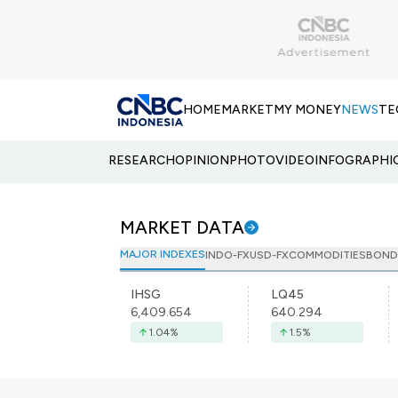
HOME
MARKET
MY MONEY
NEWS
TE
RESEARCH
OPINION
PHOTO
VIDEO
INFOGRAPHI
MARKET DATA
MAJOR INDEXES
INDO-FX
USD-FX
COMMODITIES
BOND
IHSG
LQ45
6,409.654
640.294
1.04
%
1.5
%