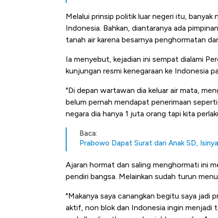
Melalui prinsip politik luar negeri itu, bany
Indonesia. Bahkan, diantaranya ada pimpina
tanah air karena besarnya penghormatan dar
Ia menyebut, kejadian ini sempat dialami Per
kunjungan resmi kenegaraan ke Indonesia pa
"Di depan wartawan dia keluar air mata, men
belum pernah mendapat penerimaan seperti in
negara dia hanya 1 juta orang tapi kita per
Baca:
Prabowo Dapat Surat dari Anak SD, Isiny
Ajaran hormat dan saling menghormati ini 
pendiri bangsa. Melainkan sudah turun menuru
"Makanya saya canangkan begitu saya jadi pre
aktif, non blok dan Indonesia ingin menjad
Kongo Tutup Keran Ekspor