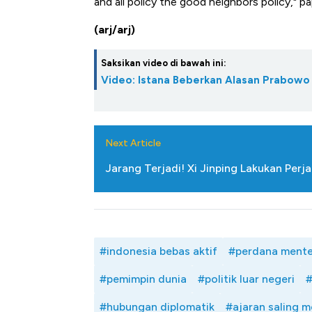
and all policy the good neighbors policy," p
Tembaga Terbang ke Zona
(arj/arj)
Saksikan video di bawah ini:
Video: Istana Beberkan Alasan Prabowo 
Next Article
Jarang Terjadi! Xi Jinping Lakukan Perj
#indonesia bebas aktif
#perdana menteri
#pemimpin dunia
#politik luar negeri
#
#hubungan diplomatik
#ajaran saling 