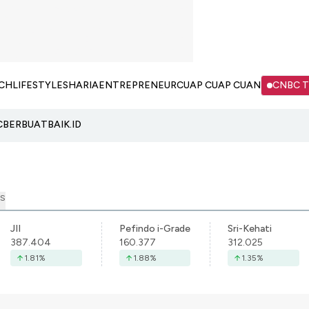
CH
LIFESTYLE
SHARIA
ENTREPRENEUR
CUAP CUAP CUAN
CNBC 
C
BERBUATBAIK.ID
S
JII
Pefindo i-Grade
Sri-Kehati
387.404
160.377
312.025
1.81
%
1.88
%
1.35
%