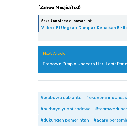
Tembaga Te
(Zahwa Madjid/fsd)
Saksikan video di bawah ini:
Video: BI Ungkap Dampak Kenaikan BI-R
Next Article
Prabowo Pimpin Upacara Hari Lahir Pan
#prabowo subianto
#ekonomi indonesi
#purbaya yudhi sadewa
#teamwork pe
#dukungan pemerintah
#acara peresmi