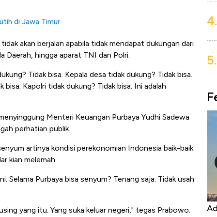
4.
tih di Jawa Timur
idak akan berjalan apabila tidak mendapat dukungan dari
la Daerah, hingga aparat TNI dan Polri.
5.
ukung? Tidak bisa. Kepala desa tidak dukung? Tidak bisa.
bisa. Kapolri tidak dukung? Tidak bisa. Ini adalah
F
menyinggung Menteri Keuangan Purbaya Yudhi Sadewa
gah perhatian publik.
enyum artinya kondisi perekonomian Indonesia baik-baik
lar kian melemah.
ini. Selama Purbaya bisa senyum? Tenang saja. Tidak usah
p Keran Ekspor, Harga
Adu Panas Kinerja Emiten
pusing yang itu. Yang suka keluar negeri," tegas Prabowo.