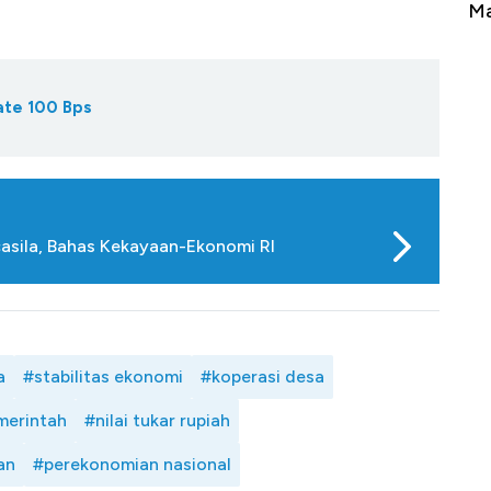
rbang ke Zona Berbahaya
Mana yang Cuannya Palin
ate 100 Bps
casila, Bahas Kekayaan-Ekonomi RI
a
#stabilitas ekonomi
#koperasi desa
merintah
#nilai tukar rupiah
an
#perekonomian nasional