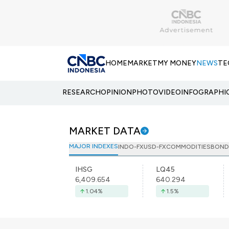
HOME
MARKET
MY MONEY
NEWS
TE
RESEARCH
OPINION
PHOTO
VIDEO
INFOGRAPHI
MARKET DATA
MAJOR INDEXES
INDO-FX
USD-FX
COMMODITIES
BOND
IHSG
LQ45
6,409.654
640.294
1.04
%
1.5
%