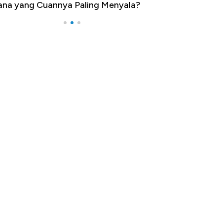
g Menyala?
Pengangguran Tertinggi, Ada Jakarta