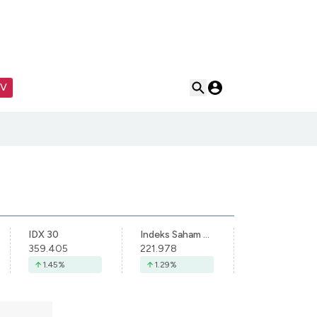
TV
IDX 30
Indeks Saham Syariah Indonesia
359.405
221.978
1.45
%
1.29
%