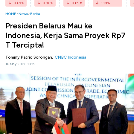
-0.69
%
-0.96
%
-0.89
%
-1.18
%
HOME
News
Berita
Presiden Belarus Mau ke
Indonesia, Kerja Sama Proyek Rp7
T Tercipta!
Tommy Patrio Sorongan,
CNBC Indonesia
16 May 2026 13:15