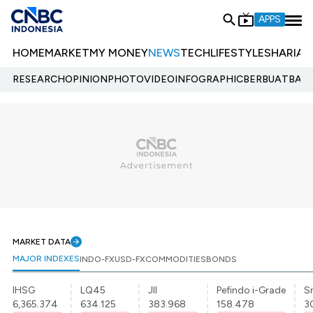
APPS
HOME
MARKET
MY MONEY
NEWS
TECH
LIFESTYLE
SHARIA
E
RESEARCH
OPINION
PHOTO
VIDEO
INFOGRAPHIC
BERBUATBAIK.
MARKET DATA
MAJOR INDEXES
INDO-FX
USD-FX
COMMODITIES
BONDS
IHSG
LQ45
JII
Pefindo i-Grade
Sr
6,365.374
634.125
383.968
158.478
3