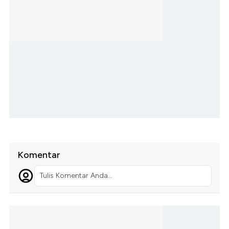
Komentar
Tulis Komentar Anda...