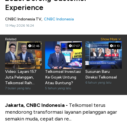
Experience
CNBC Indonesia TV,
CNBC Indonesia
13 May 2026 16:24
Related
Show More
02:46
07:07
01:10
Video: Layani 157
Telkomsel Investasi
Susunan Baru
Juta Pelanggan,
Ke Gojek Untung
Direksi Telkomsel
Telkomsel Raih
Atau Buntung?
6 tahun yang lalu
CNBC Awards 2025
7 bulan yang lalu
5 tahun yang lalu
Jakarta, CNBC Indonesia -
Telkomsel terus
mendorong transformasi layanan pelanggan agar
semakin muda, cepat dan re...