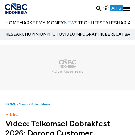
APPS
HOME
MARKET
MY MONEY
NEWS
TECH
LIFESTYLE
SHARIA
E
RESEARCH
OPINION
PHOTO
VIDEO
INFOGRAPHIC
BERBUATBAIK.
HOME
News
Video News
VIDEO
Video: Telkomsel Dobrakfest
2026: Dorong Customer