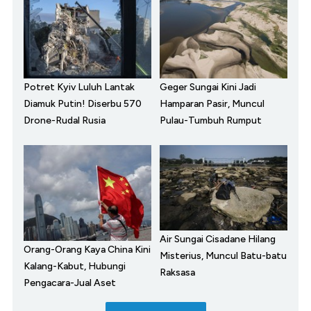
Potret Kyiv Luluh Lantak
Geger Sungai Kini Jadi
Diamuk Putin! Diserbu 570
Hamparan Pasir, Muncul
Drone-Rudal Rusia
Pulau-Tumbuh Rumput
Air Sungai Cisadane Hilang
Orang-Orang Kaya China Kini
Misterius, Muncul Batu-batu
Kalang-Kabut, Hubungi
Raksasa
Pengacara-Jual Aset