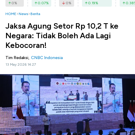
0
%
0.07
%
0
%
0.19
%
0.38
HOME
News
Berita
Jaksa Agung Setor Rp 10,2 T ke
Negara: Tidak Boleh Ada Lagi
Kebocoran!
Tim Redaksi,
CNBC Indonesia
13 May 2026 14:27