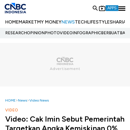
APPS
HOME
MARKET
MY MONEY
NEWS
TECH
LIFESTYLE
SHARIA
E
RESEARCH
OPINION
PHOTO
VIDEO
INFOGRAPHIC
BERBUATBAIK.
HOME
News
Video News
VIDEO
Video: Cak Imin Sebut Pemerintah
Targetkan Angka Kemiskinan 0%