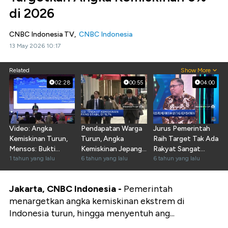
di 2026
CNBC Indonesia TV,
CNBC Indonesia
13 May 2026 10:17
Related
Show More
02:28
00:55
04:00
Video: Angka
Pendapatan Warga
Jurus Pemerintah
Kemiskinan Turun,
Turun, Angka
Raih Target Tak Ada
Mensos: Bukti
Kemiskinan Jepang
Rakyat Sangat
Bansos Tepat
1 tahun yang lalu
Naik
6 tahun yang lalu
Miskin
6 tahun yang lalu
Sasaran
Jakarta, CNBC Indonesia -
Pemerintah
menargetkan angka kemiskinan ekstrem di
Indonesia turun, hingga menyentuh ang...