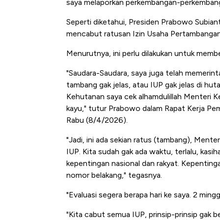
saya melaporkan perkembangan-perkembangan
Tembaga Terbang ke Zona B
Seperti diketahui, Presiden Prabowo Subia
mencabut ratusan Izin Usaha Pertambangan (
Menurutnya, ini perlu dilakukan untuk membe
"Saudara-Saudara, saya juga telah memerint
tambang gak jelas, atau IUP gak jelas di hut
Kehutanan saya cek alhamdulillah Menteri Ke
kayu," tutur Prabowo dalam Rapat Kerja Pem
Rabu (8/4/2026).
"Jadi, ini ada sekian ratus (tambang), Mente
IUP. Kita sudah gak ada waktu, terlalu, kasi
kepentingan nasional dan rakyat. Kepenting
nomor belakang," tegasnya.
"Evaluasi segera berapa hari ke saya. 2 ming
"Kita cabut semua IUP, prinsip-prinsip gak be