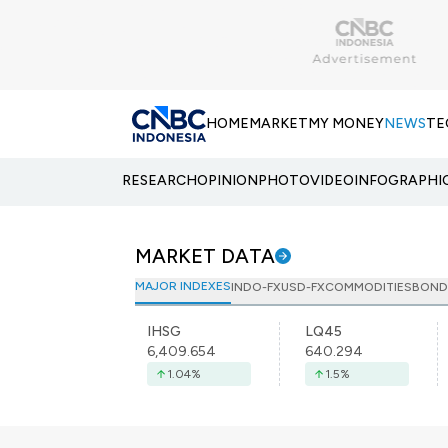
HOME
MARKET
MY MONEY
NEWS
TE
RESEARCH
OPINION
PHOTO
VIDEO
INFOGRAPHI
MARKET DATA
MAJOR INDEXES
INDO-FX
USD-FX
COMMODITIES
BOND
IHSG
LQ45
6,409.654
640.294
1.04
%
1.5
%