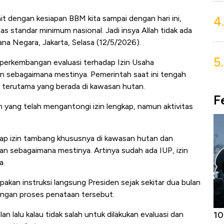
4.
it dengan kesiapan BBM kita sampai dengan hari ini,
s standar minimum nasional. Jadi insya Allah tidak ada
na Negara, Jakarta, Selasa (12/5/2026).
5.
n perkembangan evaluasi terhadap Izin Usaha
lan sebagaimana mestinya. Pemerintah saat ini tengah
 terutama yang berada di kawasan hutan.
F
yang telah mengantongi izin lengkap, namun aktivitas
dap izin tambang khususnya di kawasan hutan dan
kan sebagaimana mestinya. Artinya sudah ada IUP, izin
a.
akan instruksi langsung Presiden sejak sekitar dua bulan
angan proses penataan tersebut.
Harga
Adu Panas Kinerja Emiten Minyak RI,
10
an lalu kalau tidak salah untuk dilakukan evaluasi dan