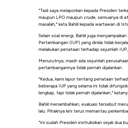
"Tadi saya melaporkan kepada Presiden terka
maupun LPG maupun
crude,
semuanya di ata
masalah," kata Bahlil
kepada wartawan di Ista
Selain soal energi, Bahlil juga menyampaika
Pertambangan (IUP) yang dinilai tidak berja
melakukan penataan terhadap sejumlah IUP,
Menurutnya, masih ada sejumlah perusahaan 
pertambangannya tidak pernah dijalankan.
"Kedua, kami lapor tentang penataan terha
beberapa IUP yang selama ini tidak difungsi
lengkap, tapi tidak pernah dijalankan," katany
Bahlil menambahkan, evaluasi tersebut merup
lalu. Pihaknya kini terus memantau perkemb
Kongo Tutup Keran Ekspor, 
"Ini sudah Presiden instruksikan sejak dua bul