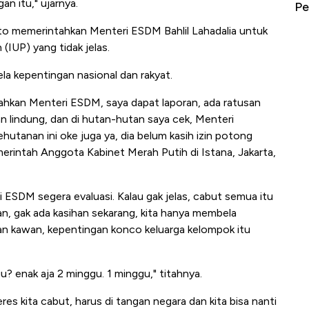
 itu," ujarnya.
erbahaya
Mana yang Cuannya Paling Menyala?
Pe
nto memerintahkan Menteri ESDM Bahlil Lahadalia untuk
IUP) yang tidak jelas.
la kepentingan nasional dan rakyat.
ahkan Menteri ESDM, saya dapat laporan, ada ratusan
an lindung, dan di hutan-hutan saya cek, Menteri
hutanan ini oke juga ya, dia belum kasih izin potong
erintah Anggota Kabinet Merah Putih di Istana, Jakarta,
ri ESDM segera evaluasi. Kalau gak jelas, cabut semua itu
han, gak ada kasihan sekarang, kita hanya membela
an kawan, kepentingan konco keluarga kelompok itu
gu? enak aja 2 minggu. 1 minggu," titahnya.
res kita cabut, harus di tangan negara dan kita bisa nanti