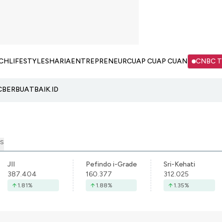
CH
LIFESTYLE
SHARIA
ENTREPRENEUR
CUAP CUAP CUAN
CNBC 
C
BERBUATBAIK.ID
S
JII
Pefindo i-Grade
Sri-Kehati
387.404
160.377
312.025
1.81
%
1.88
%
1.35
%