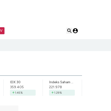
TV
IDX 30
Indeks Saham Syariah Indonesia
359.405
221.978
1.45
%
1.29
%