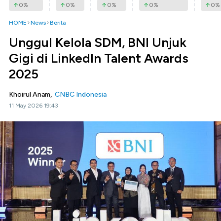
0
%
0
%
0
%
0
%
0
%
HOME
News
Berita
Unggul Kelola SDM, BNI Unjuk
Gigi di LinkedIn Talent Awards
2025
Khoirul Anam,
CNBC Indonesia
11 May 2026 19:43