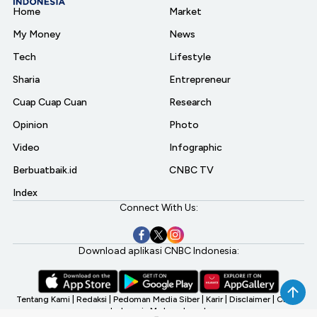
Home
Market
My Money
News
Tech
Lifestyle
Sharia
Entrepreneur
Cuap Cuap Cuan
Research
Opinion
Photo
Video
Infographic
Berbuatbaik.id
CNBC TV
Index
Connect With Us:
Download aplikasi CNBC Indonesia:
Tentang Kami
|
Redaksi
|
Pedoman Media Siber
|
Karir
|
Disclaimer
|
CNBC
Indonesia My Investment