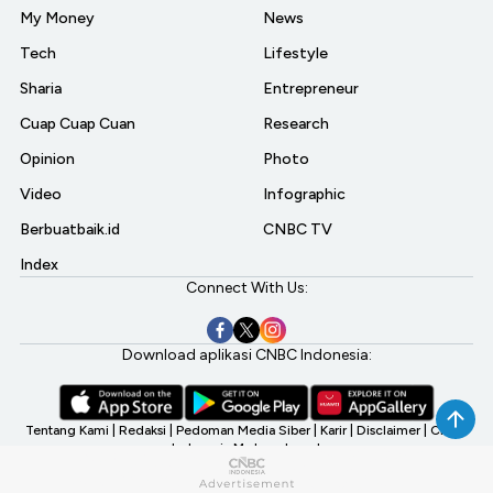
My Money
News
Tech
Lifestyle
Sharia
Entrepreneur
Cuap Cuap Cuan
Research
Opinion
Photo
Video
Infographic
Berbuatbaik.id
CNBC TV
Index
Connect With Us:
Download aplikasi CNBC Indonesia:
Tentang Kami
|
Redaksi
|
Pedoman Media Siber
|
Karir
|
Disclaimer
|
CNBC
Indonesia My Investment
©2026 CNBC Indonesia, A Transmedia Company