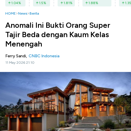
1.04
%
1.5
%
1.81
%
1.88
%
1.3
HOME
News
Berita
Anomali Ini Bukti Orang Super
Tajir Beda dengan Kaum Kelas
Menengah
Ferry Sandi,
CNBC Indonesia
11 May 2026 21:10