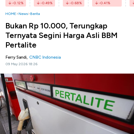
-0.12
%
-0.49
%
-0.68
%
-0.41
%
HOME
News
Berita
Bukan Rp 10.000, Terungkap
Ternyata Segini Harga Asli BBM
Pertalite
Ferry Sandi,
CNBC Indonesia
09 May 2026 18:26