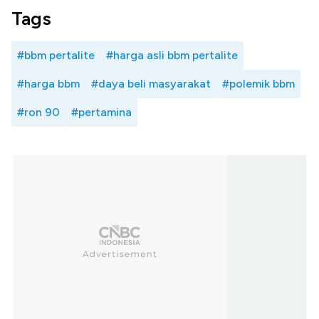
Tags
#bbm pertalite
#harga asli bbm pertalite
#harga bbm
#daya beli masyarakat
#polemik bbm
#ron 90
#pertamina