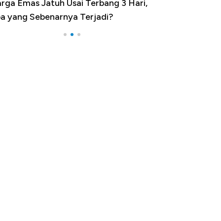
rga Emas Jatuh Usai Terbang 3 Hari,
Dominasi China 
a yang Sebenarnya Terjadi?
Impor 100 Nega