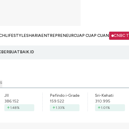
CH
LIFESTYLE
SHARIA
ENTREPRENEUR
CUAP CUAP CUAN
CNBC 
C
BERBUATBAIK.ID
S
JII
Pefindo i-Grade
Sri-Kehati
386.152
159.522
310.995
1.48
%
1.33
%
1.01
%