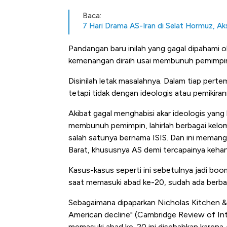
Baca:
7 Hari Drama AS-Iran di Selat Hormuz, Ak
Pandangan baru inilah yang gagal dipahami 
kemenangan diraih usai membunuh pemimpin
Disinilah letak masalahnya. Dalam tiap pert
tetapi tidak dengan ideologis atau pemikiran
Akibat gagal menghabisi akar ideologis yang
membunuh pemimpin, lahirlah berbagai kelom
salah satunya bernama ISIS. Dan ini memang 
Barat, khususnya AS demi tercapainya kehanc
Kasus-kasus seperti ini sebetulnya jadi b
saat memasuki abad ke-20, sudah ada berba
Sebagaimana dipaparkan Nicholas Kitchen &
American decline" (Cambridge Review of Int
memasuki abad ke-20 ini disebabkan karena 