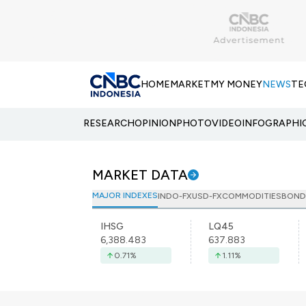
HOME
MARKET
MY MONEY
NEWS
TE
RESEARCH
OPINION
PHOTO
VIDEO
INFOGRAPHI
MARKET DATA
MAJOR INDEXES
INDO-FX
USD-FX
COMMODITIES
BOND
IHSG
LQ45
6,388.483
637.883
0.71
%
1.11
%