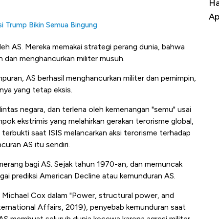
Harga Batu Bara Bangkit, Ada Kabar
Ha
Baik Buat Pengusaha RI
Ap
si Trump Bikin Semua Bingung
oleh AS. Mereka memakai strategi perang dunia, bahwa
 dan menghancurkan militer musuh.
empuran, AS berhasil menghancurkan militer dan pemimpin,
nya yang tetap eksis.
 lintas negara, dan terlena oleh kemenangan "semu" usai
pok ekstrimis yang melahirkan gerakan terorisme global,
terbukti saat ISIS melancarkan aksi terorisme terhadap
uran AS itu sendiri.
oomerang bagi AS. Sejak tahun 1970-an, dan memuncak
gai prediksi American Decline atau kemunduran AS.
 Michael Cox dalam "Power, structural power, and
ernational Affairs, 2019), penyebab kemunduran saat
AS membuat seluruh dunia kecewa karena agresi militer