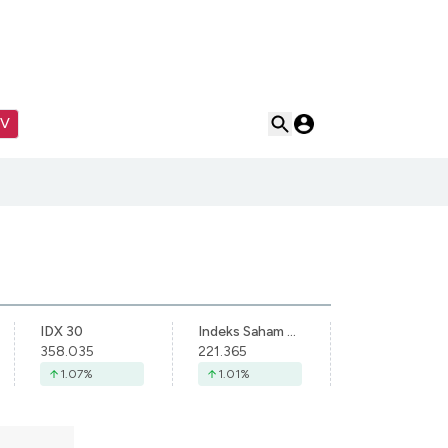
TV
IDX 30
Indeks Saham Syariah Indonesia
358.035
221.365
1.07
%
1.01
%