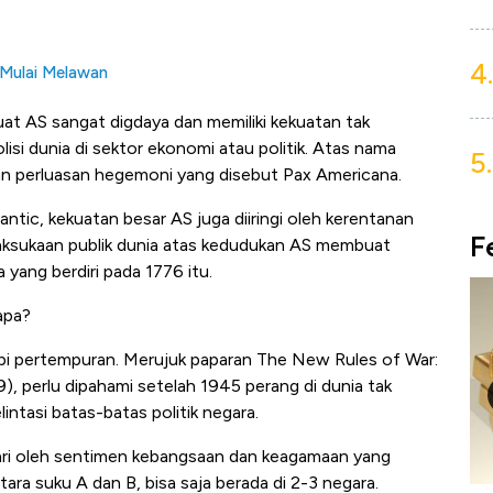
4.
 Mulai Melawan
at AS sangat digdaya dan memiliki kekuatan tak
isi dunia di sektor ekonomi atau politik. Atas nama
5.
ukan perluasan hegemoni yang disebut Pax Americana.
ntic, kekuatan besar AS juga diiringi oleh kerentanan
F
daksukaan publik dunia atas kedudukan AS membuat
yang berdiri pada 1776 itu.
apa?
api pertempuran. Merujuk paparan The New Rules of War:
9), perlu dipahami setelah 1945 perang di dunia tak
lintasi batas-batas politik negara.
asari oleh sentimen kebangsaan dan keagamaan yang
tara suku A dan B, bisa saja berada di 2-3 negara.