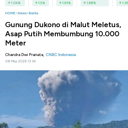
1.04
%
1.5
%
1.81
%
1.88
%
1.3
HOME
News
Berita
Gunung Dukono di Malut Meletus,
Asap Putih Membumbung 10.000
Meter
Chandra Dwi Pranata,
CNBC Indonesia
08 May 2026 13:34