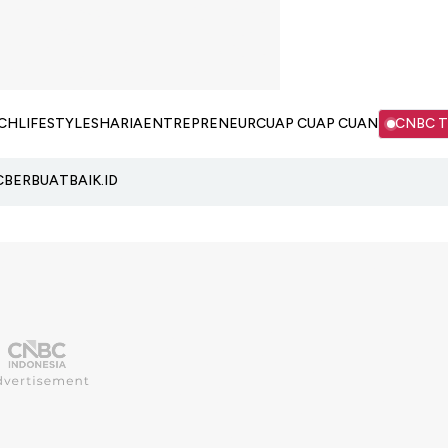
CH
LIFESTYLE
SHARIA
ENTREPRENEUR
CUAP CUAP CUAN
CNBC 
C
BERBUATBAIK.ID