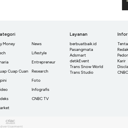
ategori
Layanan
Info
y Money
News
berbuatbaik.id
Tent
Pasangmata
Redak
ech
Lifestyle
Adsmart
Pedom
detikEvent
Karir
haria
Entrepreneur
Trans Snow World
Discl
uap Cuap Cuan
Research
Trans Studio
CNBC 
pini
Foto
ideo
Infografis
ndeks
CNBC TV
arket