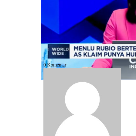
Bagikan:
#marco rubio
#as
#paus leo
#vatika