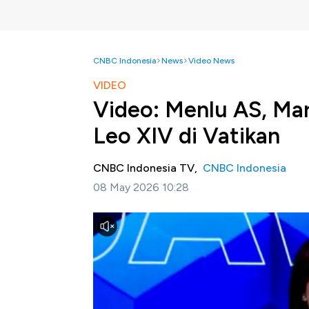
CNBC Indonesia
News
Video News
VIDEO
Video: Menlu AS, Ma
Leo XIV di Vatikan
CNBC Indonesia TV,
CNBC Indonesia
08 May 2026 10:28
Jakarta, CNBC Indonesia -
Menteri Luar N
Pope Leo XIV di Vatikan. Pemerintah AS me
antara Amerika Serikat dan Vatikan.
Selengkapnya dalam program Squawk Box CN