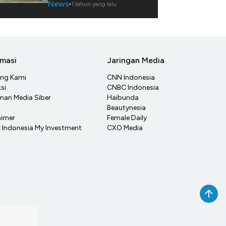
News
1 tahun yang lalu
rmasi
Jaringan Media
ang Kami
CNN Indonesia
si
CNBC Indonesia
an Media Siber
Haibunda
Beautynesia
aimer
Female Daily
Indonesia My Investment
CXO Media