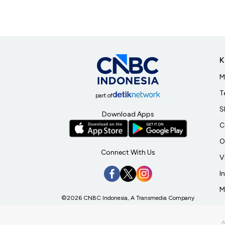
K
M
T
part of
S
Download Apps
C
O
Connect With Us
V
I
M
©2026 CNBC Indonesia, A Transmedia Company