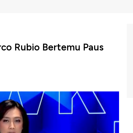
rco Rubio Bertemu Paus
egeri Amerika Serikat Marco Rubio bertemu dengan
nyebut pertemuan itu menjadi bukti hubungan erat
BC Indonesia (Jumat, 08/05/2026) berikut ini.