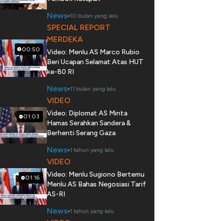
News
10 bulan yang lalu
SPECIAL REPORT
MERDEKA
00:50
Video: Menlu AS Marco Rubio
Beri Ucapan Selamat Atas HUT
ke-80 RI
News
11 bulan yang lalu
VIDEO
Video: Diplomat AS Minta
01:03
Hamas Serahkan Sandera &
Berhenti Serang Gaza
News
1 tahun yang lalu
VIDEO
Video: Menlu Sugiono Bertemu
01:16
Menlu AS Bahas Negosiasi Tarif
AS-RI
News
1 tahun yang lalu