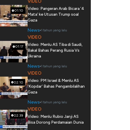
VIDEO
Video: Pangeran Arab Bicara '4
01:10
Mata' ke Utusan Trump soal
Gaza
News
1 tahun yang lalu
VIDEO
Video: Menlu AS Tiba di Saudi,
01:17
Bakal Bahas Perang Rusia Vs
Ukraina
News
1 tahun yang lalu
VIDEO
Video: PM Israel & Menlu AS
02:10
'Kopdar' Bahas Pengambilalihan
Gaza
News
1 tahun yang lalu
VIDEO
02:39
Video: Menlu Rubio Janji AS
Bisa Dorong Perdamaian Dunia