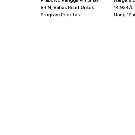
Prabowo Panggil Pimpinan
Harga Bio
BRIN, Bahas Riset Untuk
14.924/L
Program Prioritas
Uang "Pun