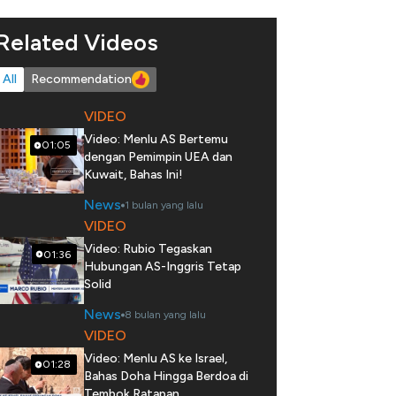
Related Videos
All
Recommendation
VIDEO
Video: Menlu AS Bertemu
01:05
dengan Pemimpin UEA dan
Kuwait, Bahas Ini!
News
1 bulan yang lalu
VIDEO
Video: Rubio Tegaskan
01:36
Hubungan AS-Inggris Tetap
Solid
News
8 bulan yang lalu
VIDEO
Video: Menlu AS ke Israel,
01:28
Bahas Doha Hingga Berdoa di
Tembok Ratapan