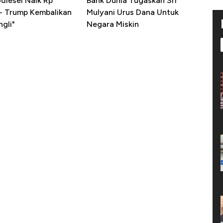
diesel Naik Rp
Bank Dunia Tugaskan Sri
 - Trump Kembalikan
Mulyani Urus Dana Untuk
gli"
Negara Miskin