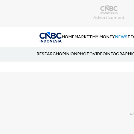
HOME
MARKET
MY MONEY
NEWS
TE
RESEARCH
OPINION
PHOTO
VIDEO
INFOGRAPHI