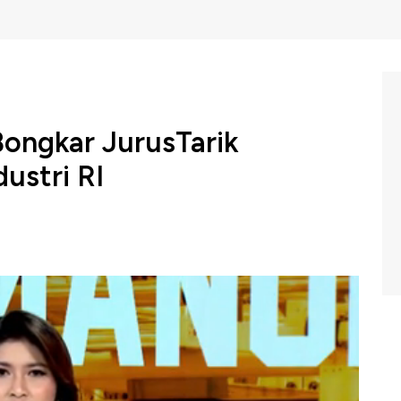
ongkar JurusTarik
ustri RI
endorong transformasi iklim investasi sektor
i dan penguatan hukum kawasan Industri termasuk lewat
nyusunan dan Pemberian Persetujuan Rencana
 Pemantauan Lingkungan Hidup Rinci Bagi Rencana
i di Kawasan Industri.