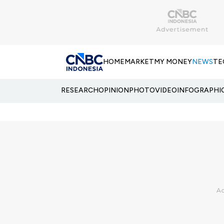
HOME
MARKET
MY MONEY
NEWS
TE
RESEARCH
OPINION
PHOTO
VIDEO
INFOGRAPHI