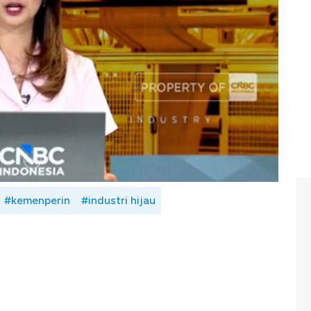
 memastikan Indonesia masih sangat menjanjikan dalam
ur yang tercermin dari terus masuknya investor ke dalam
h mendorong investasi industri termasuk transformasi
nga Cinka dengan Wakil Menteri Perindustrian RI, Faisol
nesia (Jum'at,08/05/2026)
#kemenperin
#industri hijau