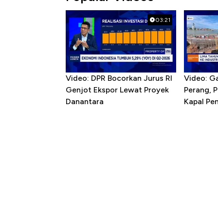
03:21
Video: DPR Bocorkan Jurus RI
Video: G
Genjot Ekspor Lewat Proyek
Perang, 
Danantara
Kapal P