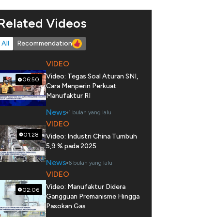
Related Videos
All
Recommendation
VIDEO
Video: Tegas Soal Aturan SNI,
06:50
Cara Menperin Perkuat
Manufaktur RI
News
1 bulan yang lalu
VIDEO
01:28
Video: Industri China Tumbuh
5,9 % pada 2025
News
6 bulan yang lalu
VIDEO
Video: Manufaktur Didera
02:06
Gangguan Premanisme Hingga
Pasokan Gas