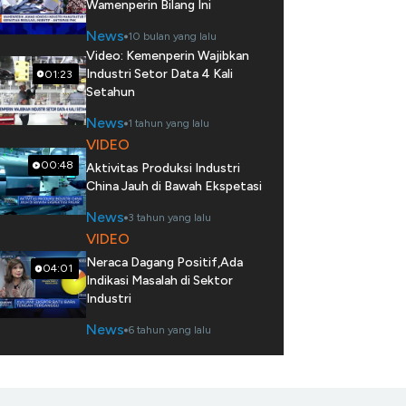
Wamenperin Bilang Ini
News
10 bulan yang lalu
Video: Kemenperin Wajibkan
Industri Setor Data 4 Kali
01:23
Setahun
News
1 tahun yang lalu
VIDEO
00:48
Aktivitas Produksi Industri
China Jauh di Bawah Ekspetasi
News
3 tahun yang lalu
VIDEO
Neraca Dagang Positif,Ada
04:01
Indikasi Masalah di Sektor
Industri
News
6 tahun yang lalu