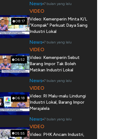
News
7 bulan yang lalu
VIDEO
Video: Kemenperin Minta K/L
08:17
"Kompak" Perkuat Daya Saing
Industri Lokal
News
7 bulan yang lalu
VIDEO
Video: Kemenperin Sebut
06:52
Barang Impor Tak Boleh
Matikan Industri Lokal
News
7 bulan yang lalu
VIDEO
Video: RI Malu-malu Lindungi
06:18
Industri Lokal, Barang Impor
Merajalela
News
7 bulan yang lalu
VIDEO
05:55
Video: PHK Ancam Industri,