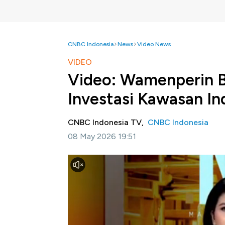
CNBC Indonesia
News
Video News
VIDEO
Video: Wamenperin B
Investasi Kawasan Ind
CNBC Indonesia TV,
CNBC Indonesia
08 May 2026 19:51
Jakarta, CNBC Indonesia-
Pemerintah RI m
manufaktur melalui penyederhanaan regulas
Permenperin 2/2026 Tentang Tata Cara Pe
Pengelolaan Lingkungan Hidup dan Rencana
Usaha dan Atau Kegiatan yang Akan Berlokas