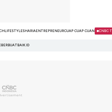
CH
LIFESTYLE
SHARIA
ENTREPRENEUR
CUAP CUAP CUAN
CNBC 
C
BERBUATBAIK.ID