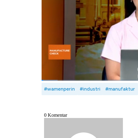
Wakil Menteri Perindustrian RI, Faisol Riza
menarik investasi termasuk sektor manufakt
negeri termasuk ke dalam Kawasan Industri.
Seperti apa prospek dan strategi pemerinta
industri hijau? Selengkapnya simak dialog Bu
Riza dalam Manufacture Check, CNBC Indo
Bagikan:
#wamenperin
#industri
#manufaktur