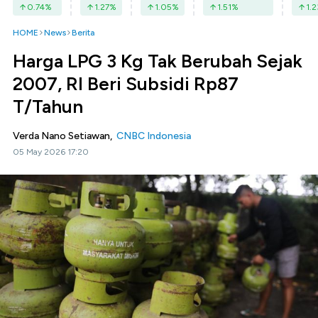
0.74
%
1.27
%
1.05
%
1.51
%
1.2
HOME
News
Berita
Harga LPG 3 Kg Tak Berubah Sejak
2007, RI Beri Subsidi Rp87
T/Tahun
Verda Nano Setiawan,
CNBC Indonesia
05 May 2026 17:20