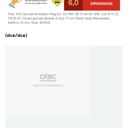
Foto: Info Gempa dirasakan Mag:6.0, 05-Mei-26 13:44:50 WIB, Lok:10.11 LS,
119.30 BT (Pusat gempa berada di laut 37 km Barat Daya Wanokaka),
Kedlmn:10 Km. (Dok: BMKG)
(dce/dce)