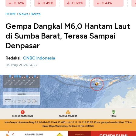
-0.12
%
-0.49
%
-0.68
%
-0.41
%
HOME
News
Berita
Gempa Dangkal M6,0 Hantam Laut
di Sumba Barat, Terasa Sampai
Denpasar
Redaksi,
CNBC Indonesia
05 May 2026 14:27