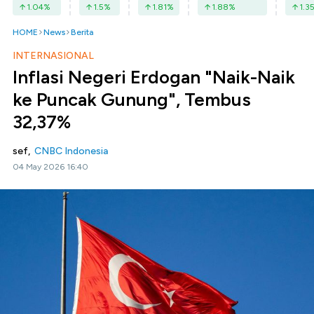
1.04
%
1.5
%
1.81
%
1.88
%
1.3
HOME
News
Berita
INTERNASIONAL
Inflasi Negeri Erdogan "Naik-Naik
ke Puncak Gunung", Tembus
32,37%
sef,
CNBC Indonesia
04 May 2026 16:40